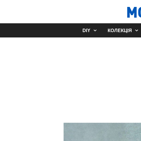
Перейти
М
до
вмісту
DIY
КОЛЕКЦІЯ