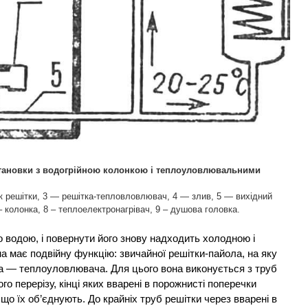
становки з водогрійною колонкою і теплоуловлювальними
к решітки, 3 — решітка-тепловловлювач, 4 — злив, 5 — вихідний
– колонка, 8 – теплоелектронагрівач, 9 – душова головка.
 водою, і повернути його знову надходить холодною і
она має подвійну функцію: звичайної решітки-пайола, на яку
ва — теплоуловлювача. Для цього вона виконується з труб
о перерізу, кінці яких вварені в порожнисті поперечки
 що їх об’єднують. До крайніх труб решітки через вварені в