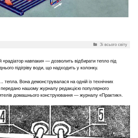
Категорії
Зі всього світу
 «радіатор навпаки» — дозволить відбирати тепло під
нього підігріву води, що надходить у колонку.
у… тепла. Вона демонструвалася на одній із технічних
ї передано нашому журналу редакцією популярного
бителів домашнього конструювання — журналу «Практик».