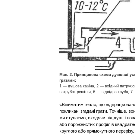
Мал. 2. Принципова схема душової у
гратами:
1 — душова кабіна, 2 — вхідний патрубо
патрубок решітки, 6 — відвідна труба, 7 
«Впіймати» тепло, що відпрацьовано
покликані згадані грати. Точніше, в
ми ступаємо, входячи під душ, і но
або порожнистих профілів квадратног
круглого або прямокутного перерізу,