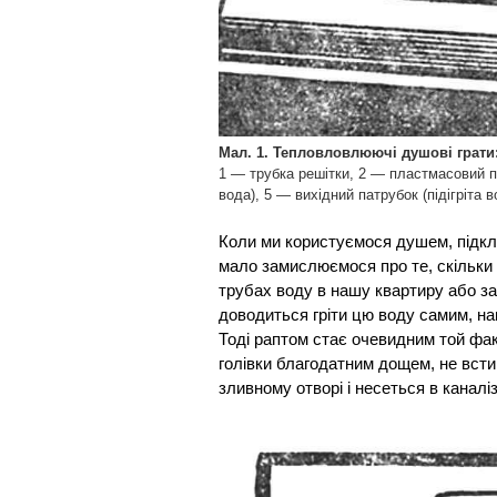
Мал. 1. Тепловловлюючі душові грати
1 — трубка решітки, 2 — пластмасовий п
вода), 5 — вихідний патрубок (підігріта в
Коли ми користуємося душем, підкл
мало замислюємося про те, скільки е
трубах воду в нашу квартиру або за
доводиться гріти цю воду самим, на
Тоді раптом стає очевидним той фак
голівки благодатним дощем, не всти
зливному отворі і несеться в каналіз