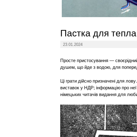
Пастка для тепла
23.01.2024
Просте пристосування — своєрідний
душем, що йде з водою, для поперед
Ці грати дійсно призначені для лов
виставок у НДР; інформацію про не
німецьких читачів видання для лю