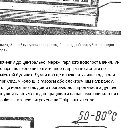
:
олик, 3 — об’єднуюча поперечка, 4 — вхідний патрубок (холодна
ода).
юченим до центральної мережі гарячого водопостачання, ми
нергії потрібно витратити, щоб нагріти і доставити по
міський будинок. Думки про це виникають лише тоді, коли
приклад, у колонці з газовим або електричним нагрівачем.
т, що вода, що так довго прогрівалася, пролилася з душової
гнувши навіть як слід попрацювати на нас, вже опиняється в
ацію, — а з нею витрачене на її зігрівання тепло.