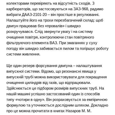
колекторами перевіряють на відсутність сходів. З
карбюраторів, що застосовуються на ЗАЗ-968, радимо
вибрати ДААЗ-2101-20 – він простіше в регулюванні.
Налаштуйте його на трохи перезбагачений склад: щоб
двигун працював без «провалів» і швидко
розкручувався. Слід звернути увагу і на систему
очищення повітря, контролюючи стан повітряного
фільтруючого елемента ВАЗ. При змаганнях у суху
погоду він швидко забивається пилом та погіршує роботу
системи живлення.
Ще один резерв форсування двигуна – налаштування
випускної системи. Відомо, що резонансні явища у
випускній трубі можна використовувати для покращення
очищення циліндрів від газів, що відпрацювали.
Здійснюється це підбором розмірів випускних труб. На
нашій машині успішно застосований один із способів
типу «чотири в одну». Він розраховується за емпіричною
формулою та уточнюється дослідним шляхом. Докладно
про це можна прочитати в книгах Назаров М. М.