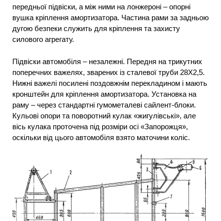
передньої підвіски, а між ними на лонжероні – опорні
вушка кріплення амортизатора. Частина рами за задньою
дугою безпеки служить для кріплення та захисту
силового агрегату.
Підвіски автомобіля – незалежні. Передня на трикутних
поперечних важелях, зварених із сталевої труби 28X2,5.
Нижні важелі посилені поздовжнім перекладином і мають
кронштейн для кріплення амортизатора. Установка на
раму – через стандартні гумометалеві сайлент-блоки.
Кульові опори та поворотний кулак «жигулівські», але
вісь кулака проточена під розміри осі «Запорожця»,
оскільки від цього автомобіля взято маточини коліс.