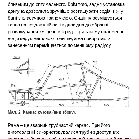
близьким до оптимального. Крім того, задня установка
двигуна дозволила зручніше розташувати водія, ніж у
баггі з класичною трансмісією. Сидіння розміщується
точно по поздовжній осі і відповідно до обраної
розважування зміщене вперед. При такому положенні
водій керує машиною точніше, а на поворотах із
занесенням переміщається по меншому радіусу.
Мал. 2. Каркас кузова (вид збоку).
Рама – це зварний трубчастий каркас. При його
виготовленні використовувалися труби з доступних
конструкційних сталей: на основний каркас, дуги безпеки