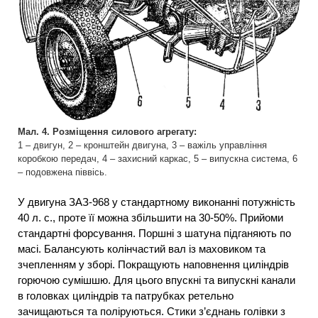
Мал. 4. Розміщення силового агрегату:
1 – двигун, 2 – кронштейн двигуна, 3 – важіль управління
коробкою передач, 4 – захисний каркас, 5 – випускна система, 6
– подовжена піввісь.
У двигуна ЗАЗ-968 у стандартному виконанні потужність
40 л. с., проте її можна збільшити на 30-50%. Прийоми
стандартні форсування. Поршні з шатуна підганяють по
масі. Балансують колінчастий вал із маховиком та
зчепленням у зборі. Покращують наповнення циліндрів
горючою сумішшю. Для цього впускні та випускні канали
в головках циліндрів та патрубках ретельно
зачищаються та поліруються. Стики з’єднань голівки з