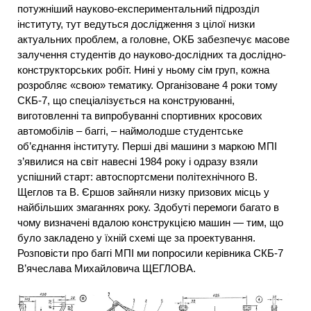
потужніший науково-експериментальний підрозділ
інституту, тут ведуться дослідження з цілої низки
актуальних проблем, а головне, ОКБ забезпечує масове
залучення студентів до науково-дослідних та дослідно-
конструкторських робіт. Нині у ньому сім груп, кожна
розробляє «свою» тематику. Організоване 4 роки тому
СКБ-7, що спеціалізується на конструюванні,
виготовленні та випробуванні спортивних кросових
автомобілів – баггі, – наймолодше студентське
об’єднання інституту. Перші дві машини з маркою МПІ
з’явилися на світ навесні 1984 року і одразу взяли
успішний старт: автоспортсмени політехнічного В.
Щеглов та В. Єршов зайняли низку призових місць у
найбільших змаганнях року. Здобуті перемоги багато в
чому визначені вдалою конструкцією машин — тим, що
було закладено у їхній схемі ще за проектування.
Розповісти про баггі МПІ ми попросили керівника СКБ-7
В’ячеслава Михайловича ЩЕГЛОВА.