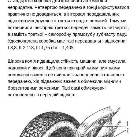
Стандартна коробка для кросового автомобіля
непридатна. Четвертою передачею в гонці користуватися
практично не доводиться, а інтервал передавальних
відносин між другою та третьою надто великий. Тому ми
встановили шестірню третьої передачі замість четвертої,
а замість третьої – саморобну прямозубу зубчасту пару.
Удосконалена коробка має такі передавальні відносини:
I-3,8, II-2,118, III-1,75 і IV – 1,409.
Широка колія підвищила стійкість машини, але змусила
подовжити півосі. Щоб вони при крайньому нижньому
положенні важелів не вийшли з зачеплення з головною
передачею, хід підважних важелів обмежили міцними
брезентовими ременями. Такі самі обмежувачі
встановлені і в передній підвісці.