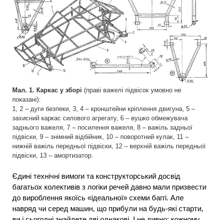
Мал. 1. Каркас у зборі
(праві важелі підвісок умовно не
показані):
1, 2 – дуги безпеки, 3, 4 – кронштейни кріплення двигуна, 5 –
захисний каркас силового агрегату, 6 – вушко обмежувача
заднього важеля, 7 – посилення важеля, 8 – важіль задньої
підвіски, 9 – знімний відбійник, 10 – поворотний кулак, 11 –
нижній важіль передньої підвіски, 12 – верхній важіль передньої
підвіски, 13 – амортизатор.
Єдині технічні вимоги та конструкторський досвід
багатьох колективів з логіки речей давно мали призвести
до вироблення якоїсь «ідеальної» схеми баггі. Але
навряд чи серед машин, що прибули на будь-які старти,
ви і сьогодні знайдете дві однакові. І не дивно: кожному