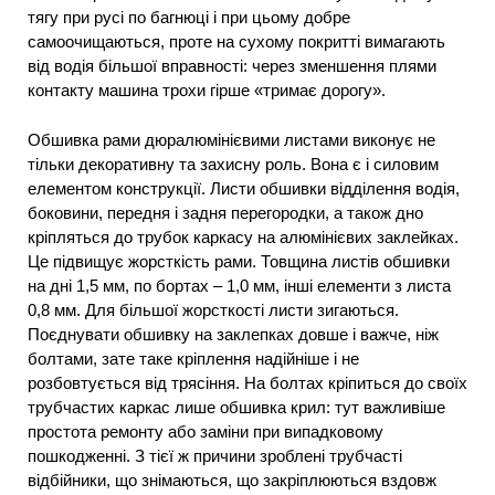
тягу при русі по багнюці і при цьому добре
самоочищаються, проте на сухому покритті вимагають
від водія більшої вправності: через зменшення плями
контакту машина трохи гірше «тримає дорогу».
Обшивка рами дюралюмінієвими листами виконує не
тільки декоративну та захисну роль. Вона є і силовим
елементом конструкції. Листи обшивки відділення водія,
боковини, передня і задня перегородки, а також дно
кріпляться до трубок каркасу на алюмінієвих заклейках.
Це підвищує жорсткість рами. Товщина листів обшивки
на дні 1,5 мм, по бортах – 1,0 мм, інші елементи з листа
0,8 мм. Для більшої жорсткості листи зигаються.
Поєднувати обшивку на заклепках довше і важче, ніж
болтами, зате таке кріплення надійніше і не
розбовтується від трясіння. На болтах кріпиться до своїх
трубчастих каркас лише обшивка крил: тут важливіше
простота ремонту або заміни при випадковому
пошкодженні. З тієї ж причини зроблені трубчасті
відбійники, що знімаються, що закріплюються вздовж