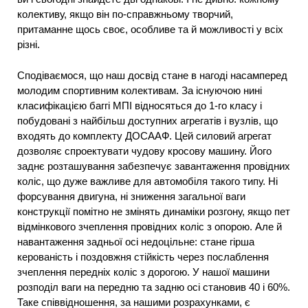
колективу, якщо він по-справжньому творчий,
притаманне щось своє, особливе та й можливості у всіх
різні.
Сподіваємося, що наш досвід стане в нагоді насамперед
молодим спортивним колективам. За існуючою нині
класифікацією баггі МПІ відносяться до 1-го класу і
побудовані з найбільш доступних агрегатів і вузлів, що
входять до комплекту ДОСААФ. Цей силовий агрегат
дозволяє спроектувати чудову кросову машину. Його
заднє розташування забезпечує завантаження провідних
коліс, що дуже важливе для автомобіля такого типу. Ні
форсування двигуна, ні зниження загальної ваги
конструкції помітно не змінять динаміки розгону, якщо пет
відмінкового зчеплення провідних коліс з опорою. Але й
навантаження задньої осі недоцільне: стане гірша
керованість і поздовжня стійкість через послаблення
зчеплення передніх коліс з дорогою. У нашої машини
розподіл ваги на передню та задню осі становив 40 і 60%.
Таке співвідношення, за нашими розрахунками, є