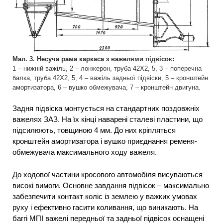
Мал. 3. Несуча рама каркаса з важелями підвісок:
1 – нижній важіль, 2 – лонжерон, труба 42X2, 5, 3 – поперечна
балка, труба 42X2, 5, 4 – важіль задньої підвіски, 5 – кронштейн
амортизатора, 6 – вушко обмежувача, 7 – кронштейн двигуна.
Задня підвіска монтується на стандартних поздовжніх
важелях ЗАЗ. На їх кінці наварені сталеві пластини, що
підсилюють, товщиною 4 мм. До них кріпляться
кронштейн амортизатора і вушко приєднання ременя-
обмежувача максимального ходу важеля.
До ходової частини кросового автомобіля висуваються
високі вимоги. Основне завдання підвісок – максимально
забезпечити контакт коліс із землею у важких умовах
руху і ефективно гасити коливання, що виникають. На
баггі МПІ важелі передньої та задньої підвісок оснащені