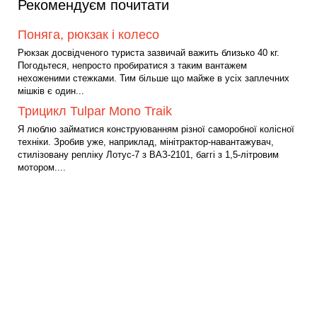
Рекомендуєм почитати
Поняга, рюкзак і колесо
Рюкзак досвідченого туриста зазвичай важить близько 40 кг.
Погодьтеся, непросто пробиратися з таким вантажем
нехоженими стежками. Тим більше що майже в усіх заплечних
мішків є один...
Трицикл Tulpar Mono Traik
Я люблю займатися конструюванням різної саморобної колісної
техніки. Зробив уже, наприклад, мінітрактор-навантажувач,
стилізовану репліку Лотус-7 з ВАЗ-2101, баггі з 1,5-літровим
мотором....