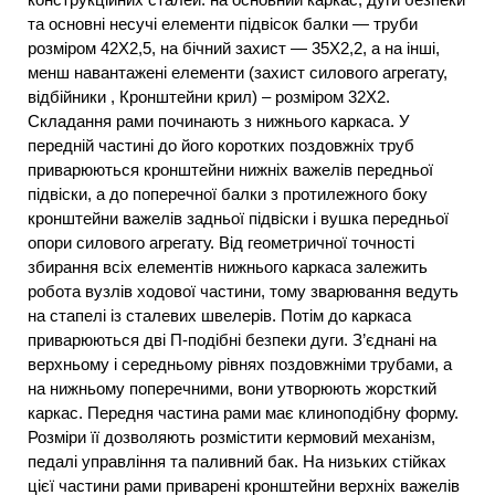
та основні несучі елементи підвісок балки — труби
розміром 42X2,5, на бічний захист — 35X2,2, а на інші,
менш навантажені елементи (захист силового агрегату,
відбійники , Кронштейни крил) – розміром 32X2.
Складання рами починають з нижнього каркаса. У
передній частині до його коротких поздовжніх труб
приварюються кронштейни нижніх важелів передньої
підвіски, а до поперечної балки з протилежного боку
кронштейни важелів задньої підвіски і вушка передньої
опори силового агрегату. Від геометричної точності
збирання всіх елементів нижнього каркаса залежить
робота вузлів ходової частини, тому зварювання ведуть
на стапелі із сталевих швелерів. Потім до каркаса
приварюються дві П-подібні безпеки дуги. З’єднані на
верхньому і середньому рівнях поздовжніми трубами, а
на нижньому поперечними, вони утворюють жорсткий
каркас. Передня частина рами має клиноподібну форму.
Розміри її дозволяють розмістити кермовий механізм,
педалі управління та паливний бак. На низьких стійках
цієї частини рами приварені кронштейни верхніх важелів