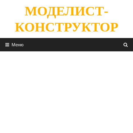
Перейти
МОДЕЛИСТ-
к
содержимому
КОНСТРУКТОР
Меню