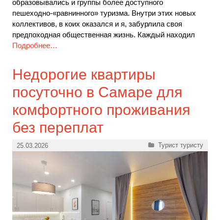
образовывались и группы более доступного
пешеходно-«равнинного» туризма. Внутри этих новых
коллективов, в коих оказался и я, забурлила своя
предпоходная общественная жизнь. Каждый находил
Подробнее…
Недорогие квартиры
посуточно в Самаре для
комфортного проживания
без переплат
Рубрики
Турист туристу
25.03.2026