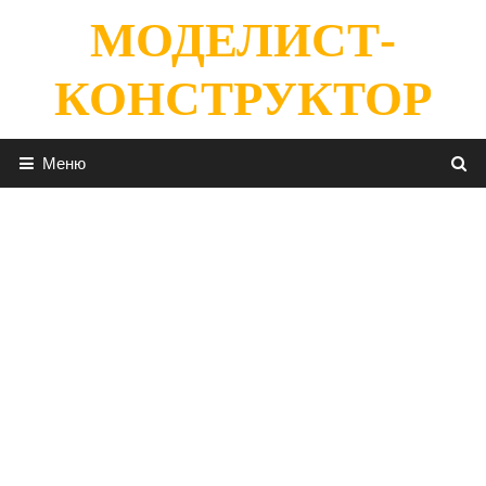
Перейти
МОДЕЛИСТ-
к
содержимому
КОНСТРУКТОР
Меню