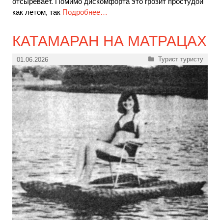
отсыревает. Помимо дискомфорта это грозит простудой
как летом, так
Подробнее…
КАТАМАРАН НА МАТРАЦАХ
Рубрики
Турист туристу
01.06.2026