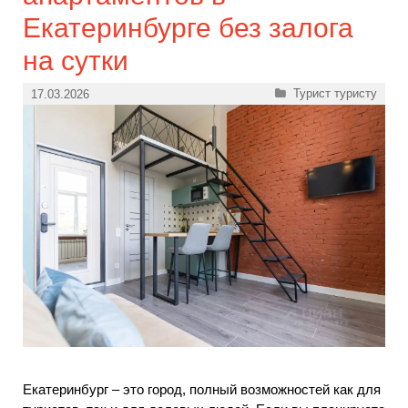
Екатеринбурге без залога
на сутки
Рубрики
Турист туристу
17.03.2026
Екатеринбург – это город, полный возможностей как для