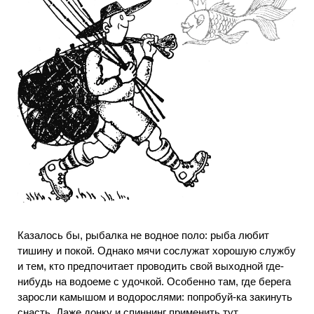
Казалось бы, рыбалка не водное поло: рыба любит
тишину и покой. Однако мячи сослужат хорошую службу
и тем, кто предпочитает проводить свой выходной где-
нибудь на водоеме с удочкой. Особенно там, где берега
заросли камышом и водорослями: попробуй-ка закинуть
снасть. Даже донку и спиннинг применить тут