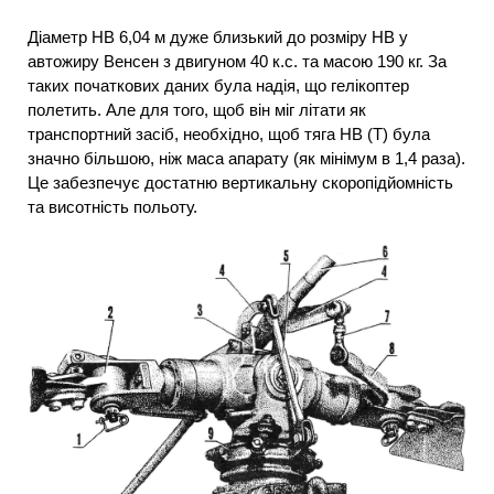
Діаметр НВ 6,04 м дуже близький до розміру НВ у
автожиру Венсен з двигуном 40 к.с. та масою 190 кг. За
таких початкових даних була надія, що гелікоптер
полетить. Але для того, щоб він міг літати як
транспортний засіб, необхідно, щоб тяга НВ (Т) була
значно більшою, ніж маса апарату (як мінімум в 1,4 раза).
Це забезпечує достатню вертикальну скоропідйомність
та висотність польоту.