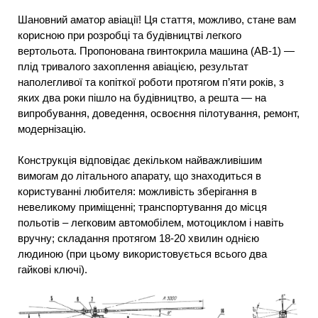
Шановний аматор авіації! Ця стаття, можливо, стане вам
корисною при розробці та будівництві легкого
вертольота. Пропонована гвинтокрила машина (АВ-1) —
плід тривалого захоплення авіацією, результат
наполегливої та копіткої роботи протягом п’яти років, з
яких два роки пішло на будівництво, а решта — на
випробування, доведення, освоєння пілотування, ремонт,
модернізацію.
Конструкція відповідає декільком найважливішим
вимогам до літального апарату, що знаходиться в
користуванні любителя: можливість зберігання в
невеликому приміщенні; транспортування до місця
польотів – легковим автомобілем, мотоциклом і навіть
вручну; складання протягом 18-20 хвилин однією
людиною (при цьому використовується всього два
гайкові ключі).