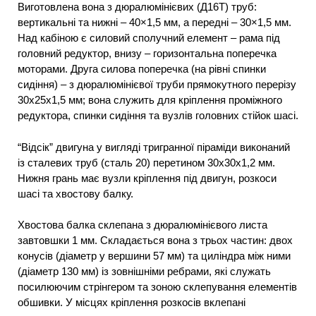
Виготовлена вона з дюралюмінієвих (Д16Т) труб:
вертикальні та нижні – 40×1,5 мм, а передні – 30×1,5 мм.
Над кабіною є силовий сполучний елемент – рама під
головний редуктор, внизу – горизонтальна поперечка
моторами. Друга силова поперечка (на рівні спинки
сидіння) – з дюралюмінієвої труби прямокутного перерізу
30x25x1,5 мм; вона служить для кріплення проміжного
редуктора, спинки сидіння та вузлів головних стійок шасі.
“Відсік” двигуна у вигляді тригранної піраміди виконаний
із сталевих труб (сталь 20) перетином 30x30x1,2 мм.
Нижня грань має вузли кріплення під двигун, розкоси
шасі та хвостову балку.
Хвостова балка склепана з дюралюмінієвого листа
завтовшки 1 мм. Складається вона з трьох частин: двох
конусів (діаметр у вершини 57 мм) та циліндра між ними
(діаметр 130 мм) із зовнішніми ребрами, які служать
посилюючим стрінгером та зоною склепування елементів
обшивки. У місцях кріплення розкосів вклепані