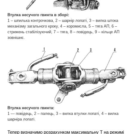
Втулка несучого гвинта в зборі:
1 – шпилька контрочкова, 2 – шарнір лопаті, 3 – вилка штока
механізму загального кроку, 4 – коромисла, 5 – тяга АП, 6 –
стрижень стабілізуючий, 7 – тяга, 8 – повідець, 9 – кільце АП
зовнішнє.
Втулка несучого гвинта:
1 — повідець, 2 – палець, 3 – вилка втулки лопаті, 4 – вилка
шарніра лопаті.
Тепер визначимо розрахунком максимальну Т на режимі