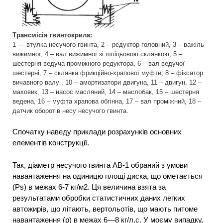
Трансмісія гвинтокрила:
1 — втулка несучого гвинта, 2 – редуктор головний, 3 – важіль
вижимної, 4 – вал вижимної зі шліцьовою склянкою, 5 –
шестерня ведуча проміжного редуктора, 6 – вал ведучої
шестерні, 7 – склянка фрикційно-храпової муфти, 8 – фіксатор
вичавного валу , 10 – амортизатори двигуна, 11 – двигун, 12 –
маховик, 13 – насос масляний, 14 – маслобак, 15 – шестерня
ведена, 16 – муфта храпова обгінна, 17 – вал проміжний, 18 –
датчик оборотів несу несучого гвинта.
Спочатку наведу приклади розрахунків основних
елементів конструкції.
Так, діаметр несучого гвинта АВ-1 обраний з умови
навантаження на одиницю площі диска, що ометається
(Ps) в межах 6-7 кг/м2. Ця величина взята за
результатами обробки статистичних даних легких
автожирів, що літають, вертольотів, що мають питоме
навантаження (р) в межах 6—8 кг/л.с. У моєму випадку,