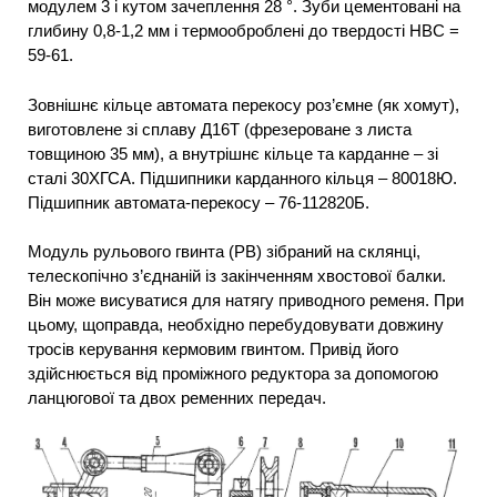
модулем 3 і кутом зачеплення 28 °. Зуби цементовані на
глибину 0,8-1,2 мм і термооброблені до твердості НВС =
59-61.
Зовнішнє кільце автомата перекосу роз’ємне (як хомут),
виготовлене зі сплаву Д16Т (фрезероване з листа
товщиною 35 мм), а внутрішнє кільце та карданне – зі
сталі 30ХГСА. Підшипники карданного кільця – 80018Ю.
Підшипник автомата-перекосу – 76-112820Б.
Модуль рульового гвинта (РВ) зібраний на склянці,
телескопічно з’єднаній із закінченням хвостової балки.
Він може висуватися для натягу приводного ременя. При
цьому, щоправда, необхідно перебудовувати довжину
тросів керування кермовим гвинтом. Привід його
здійснюється від проміжного редуктора за допомогою
ланцюгової та двох ременних передач.