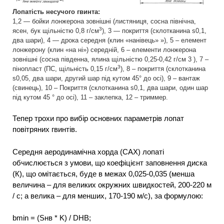
Лопатість несучого гвинта:
1,2 — бойки лонжерона зовнішні (листяниця, сосна північна,
3
ясен, бук щільністю 0,8 г/см
), 3 — покриття (склотканина s0,1,
два шари), 4 — дрока середня (клин «нанівець» »), 5 – елемент
лонжерону (клин «на ні») середній, 6 – елементи лонжерона
зовнішні (сосна південна, ялина щільністю 0,25-0,42 г/см 3 ), 7 –
3
пінопласт (ПС, щільність 0,15 г/см
), 8 – покриття (склотканина
s0,05, два шари, другий шар під кутом 45° до осі), 9 – вантаж
(свинець), 10 – Покриття (склотканина s0,1, два шари, один шар
під кутом 45 ° до осі), 11 – заклепка, 12 – триммер.
Тепер трохи про вибір основних параметрів лопат
повітряних гвинтів.
Середня аеродинамічна хорда (САХ) лопаті
обчислюється з умови, що коефіцієнт заповнення диска
(К), що омітається, буде в межах 0,025-0,035 (менша
величина – для великих окружних швидкостей, 200-220 м
/ с; а велика – для менших, 170-190 м/с), за формулою:
bmin = (Sнв * K) / DHB;