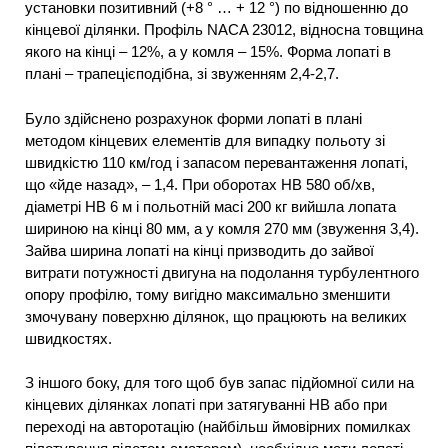
установки позитивний (+8 ° … + 12 °) по відношенню до
кінцевої ділянки. Профіль NACA 23012, відносна товщина
якого на кінці – 12%, а у комля – 15%. Форма лопаті в
плані – трапецієподібна, зі звуженням 2,4-2,7.
Було здійснено розрахунок форми лопаті в плані
методом кінцевих елементів для випадку польоту зі
швидкістю 110 км/год і запасом перевантаження лопаті,
що «йде назад», – 1,4. При оборотах НВ 580 об/хв,
діаметрі НВ 6 м і польотній масі 200 кг вийшла лопата
шириною на кінці 80 мм, а у комля 270 мм (звуження 3,4).
Зайва ширина лопаті на кінці призводить до зайвої
витрати потужності двигуна на подолання турбулентного
опору профілю, тому вигідно максимально зменшити
змочувану поверхню ділянок, що працюють на великих
швидкостях.
З іншого боку, для того щоб був запас підйомної сили на
кінцевих ділянках лопаті при затягуванні НВ або при
переході на авторотацію (найбільш ймовірних помилках