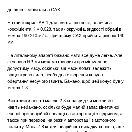
де bmin – мінімальна САХ.
На гвинтокрилі АВ-1 для гвинта, що несе, величина
коефіцієнта K = 0,028, так як окружні швидкості обрані в
межах 190-210 м / с. При цьому САХ прийнята рівною 140
мм.
На літальному апараті бажано мати все дуже легке. Але
стосовно НВ ми можемо говорити про мінімально
допустиму масу, оскільки від маси лопаті залежить
відцентрова сила, необхідна створення конуса
обертання несучого гвинта. Бажано, щоб цей конус був у
межах 1-3°.
Виготовити лопаті масою 2-3 кг навряд чи можливо і
навіть небажано, оскільки буде малий запас кінетичної
енергії при аварійній посадці на авторотації з підривом, а
також при переході на режим авторотації з моторного
польоту. Маса 7-8 кг для аварійного випадку хороша, але