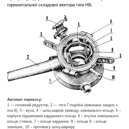
горизонтальної складової вектора тяги НВ.
Автомат перекосу:
1 — головний редуктор, 2 — тяга Г-подібна (виконана заодно з
поз.8), 3 – вуха, 4 – шліц-шарнір приводу зовнішнього кільця, 5 –
корпуси підшипників карданного кільця, 6 – втулка зовнішнього
кільця стяжна, 7 – кільце карданне, 8 – кільце 9 – кільце
зовнішнє, 10 – противагу шліц-шарніру.