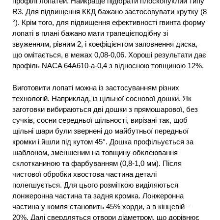
профілі лопатей. Найкраще підібрати плоскопуклий типу
R3. Для підвищення ККД бажано застосовувати крутку (8
°). Крім того, для підвищення ефективності гвинта форму
лопаті в плані бажано мати трапецієподібну зі
звуженням, рівним 2, і коефіцієнтом заповнення диска,
що омітається, в межах 0,08-0,06. Хороші результати дає
профіль NACA 64А610-а-0,4 з відносною товщиною 12%.
Виготовити лопаті можна із застосуванням різних
технологій. Наприклад, із цільної соснової дошки. Як
заготовки вибираються дві дошки з прямошарової, без
сучків, сосни середньої щільності, вирізані так, щоб
щільні шари були звернені до майбутньої передньої
кромки і йшли під кутом 45°. Дошка профільується за
шаблоном, зменшеним на товщину обклеювання
склотканиною та фарбуванням (0,8-1,0 мм). Після
чистової обробки хвостова частина деталі
полегшується. Для цього розміткою виділяються
лонжеронна частина та задня кромка. Лонжеронна
частина у комля становить 45% хорди, а в кінцевій –
20%. Далі свердляться отвори діаметром, що дорівнює