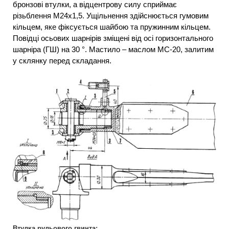
бронзові втулки, а відцентрову силу сприймає
різьблення М24х1,5. Ущільнення здійснюється гумовим
кільцем, яке фіксується шайбою та пружинним кільцем.
Повідці осьових шарнірів зміщені від осі горизонтального
шарніра (ГШ) на 30 °. Мастило – маслом МС-20, залитим
у склянку перед складання.
Втулка рульового гвинта: