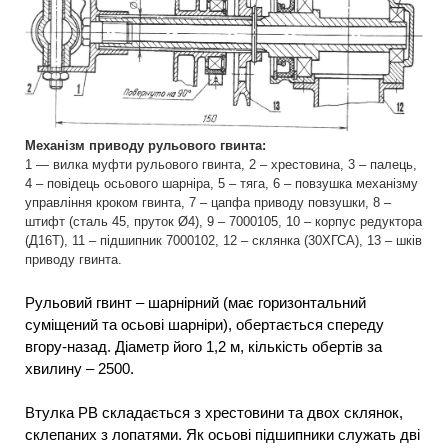
Механізм приводу рульового гвинта:
1 — вилка муфти рульового гвинта, 2 – хрестовина, 3 – палець,
4 – повідець осьового шарніра, 5 – тяга, 6 – повзушка механізму
управління кроком гвинта, 7 – цапфа приводу повзушки, 8 –
штифт (сталь 45, пруток Ø4), 9 – 7000105, 10 – корпус редуктора
(Д16Т), 11 – підшипник 7000102, 12 – склянка (30ХГСА), 13 – шків
приводу гвинта.
Рульовий гвинт – шарнірний (має горизонтальний
суміщений та осьові шарніри), обертається спереду
вгору-назад. Діаметр його 1,2 м, кількість обертів за
хвилину – 2500.
Втулка РВ складається з хрестовини та двох склянок,
склепаних з лопатями. Як осьові підшипники служать дві