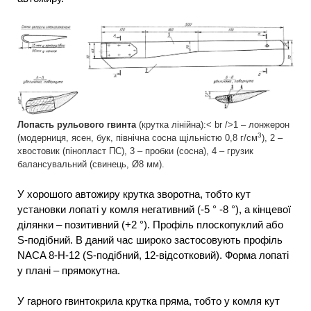
Лопасть рульового гвинта
(крутка лінійна):< br />1 – лонжерон
3
(модерниця, ясен, бук, північна сосна щільністю 0,8 г/см
), 2 –
хвостовик (пінопласт ПС), 3 – пробки (сосна), 4 – грузик
балансувальний (свинець, Ø8 мм).
У хорошого автожиру крутка зворотна, тобто кут
установки лопаті у комля негативний (-5 ° -8 °), а кінцевої
ділянки – позитивний (+2 °). Профіль плоскопуклий або
S-подібний. В даний час широко застосовують профіль
NACA 8-Н-12 (S-подібний, 12-відсотковий). Форма лопаті
у плані – прямокутна.
У гарного гвинтокрила крутка пряма, тобто у комля кут