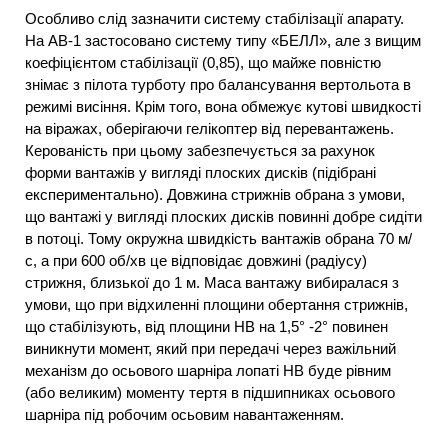
Особливо слід зазначити систему стабілізації апарату.
На АВ-1 застосовано систему типу «БЕЛЛ», але з вищим
коефіцієнтом стабілізації (0,85), що майже повністю
знімає з пілота турботу про балансування вертольота в
режимі висіння. Крім того, вона обмежує кутові швидкості
на віражах, оберігаючи гелікоптер від перевантажень.
Керованість при цьому забезпечується за рахунок
форми вантажів у вигляді плоских дисків (підібрані
експериментально). Довжина стрижнів обрана з умови,
що вантажі у вигляді плоских дисків повинні добре сидіти
в потоці. Тому окружна швидкість вантажів обрана 70 м/
с, а при 600 об/хв це відповідає довжині (радіусу)
стрижня, близької до 1 м. Маса вантажу вибиралася з
умови, що при відхиленні площини обертання стрижнів,
що стабілізують, від площини НВ на 1,5° -2° повинен
виникнути момент, який при передачі через важільний
механізм до осьового шарніра лопаті НВ буде рівним
(або великим) моменту тертя в підшипниках осьового
шарніра під робочим осьовим навантаженням.