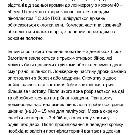
відстані від задньої кромки до лонжерону з кроком 40 –
50 мм. Після чого отвори заповнюються твердим
пінопластом ПС або ПХВ, шліфуються врівень і
обклеюються склотканини. Комлева частина зазвичай
обклеюється кілька шарів, з плавним переходом на
основне полотно.
Інший спосіб виготовлення лопатей – з декількох бійок.
Заготівля виклеюється з трьох-чотирьох бійок, які
можуть бути цільними стрічками або склеєними з двох
смуг різної щільності. Лонжеронну частину дроки бажано
виготовляти з берези або модрини. Спочатку з двох
рейок склеюється заготівля бійки завтовшки втричі
більша за чистову. Після цього вона розрізається на дві
та обробляється до потрібної товщини. При цьому
лонжеронна частина різних бійок лопаті робиться різної
ширини (на 10 – 15 мм) для палітурки. Можна окремо
склеїти лонжерон з 3-4 бійок, а хвостову частину – з
однієї або двох. Після профілювання в передню кромку
необхідно вклеїти протифлаттерний вантаж на довжині