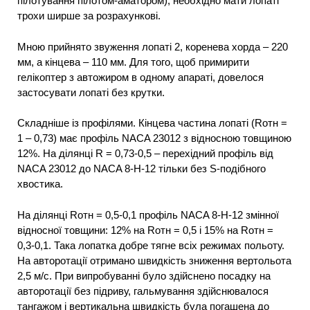
пілотування пілотом-аматором), необхідно мати лопаті
трохи ширше за розрахункові.
Мною прийнято звуження лопаті 2, коренева хорда – 220
мм, а кінцева – 110 мм. Для того, щоб примирити
гелікоптер з автожиром в одному апараті, довелося
застосувати лопаті без крутки.
Складніше із профілями. Кінцева частина лопаті (Rотн =
1 – 0,73) має профіль NACA 23012 з відносною товщиною
12%. На ділянці R = 0,73-0,5 – перехідний профіль від
NACA 23012 до NACA 8-Н-12 тільки без S-подібного
хвостика.
На ділянці Rотн = 0,5-0,1 профіль NACA 8-Н-12 змінної
відносної товщини: 12% на Rотн = 0,5 і 15% на Rотн =
0,3-0,1. Така лопатка добре тягне всіх режимах польоту.
На авторотації отримано швидкість зниження вертольота
2,5 м/с. При випробуванні було здійснено посадку на
авторотації без підриву, гальмування здійснювалося
тангажом і вертикальна швидкість була погашена до