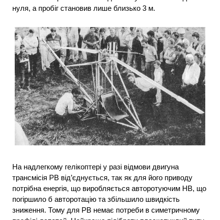
нуля, а пробіг становив лише близько 3 м.
На надлегкому гелікоптері у разі відмови двигуна
трансмісія РВ від’єднується, так як для його приводу
потрібна енергія, що виробляється авторотуючим НВ, що
погіршило б авторотацію та збільшило швидкість
зниження. Тому для РВ немає потреби в симетричному