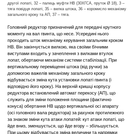
другої лопаті, 32 – палець муфти НВ (30ХГСА, пруток Ø 18), 3 –
тяга повідця лопаті, 35 – вилка штока, 36 – коромисло механізму
загального кроку та АП, 37 – тяга.
Головний редуктор призначений для передачі крутного
моменту на вал гвинта, що несе. Усередині нього
проходить шток механізму керування загальним кроком
НВ. Він закінчується вилкою, яка своїми бічними
виступами входить у зачеплення з вилками втулок
лопат, обертаючи механізм системи стабілізації. При
вертикальному переміщенні штока (від ручки) за
допомогою важелів механізму загального кроку
відбувається зміна кута установки лопаті гвинта (і
відповідно його кроку). На верхній кришці корпусу
редуктора встановлений автомат перекосу (АП), що
служить для зміни положення площини (фактично
конуса) обертання НВ щодо вертикальної осі апарату
(осі головного вала редуктора) за рахунок протилежного
за знаком зміни кута атаки лопатей: кут атаки лопаті, що
йде вниз, зменшується, що йде вгору – збільшується.
При цьому відбувається зміна величини та напрямки