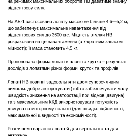
на режимах максимальних оборотів НВ даватиме значну
відцентрову силу.
На АВ-1 застосовано лопату масою не більше 4,6—5,2 кг,
що забезпечує максимальне навантаження від
відцентрових сил до 3600 кгс. Міцність втулки НВ
розрахована на це навантаження (з 7-кратним запасом
міцності); її маса становить 4,5 кг.
Пропонована форма лопаті в плані та крутка – результат
дослідів з лопатями різної форми, круток та профілів.
Лопаті НВ повинні задовольняти двом суперечливим
вимогам: добре авторотувати (тобто забезпечувати малу
швидкість зниження на авторотації при відмові двигуна)
та з максимальним ККД використовувати потужність
двигуна на моторному польоті (для швидкопідйомності,
максимальної швидкості та економічності).
Розглянемо варіанти лопатей для вертольота та для
автожиру.