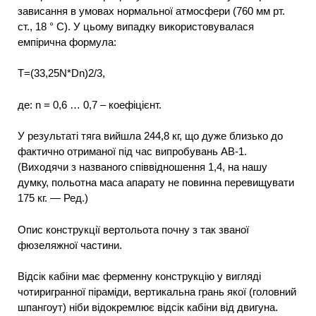
зависання в умовах нормальної атмосфери (760 мм рт.
ст., 18 ° С). У цьому випадку використовувалася
емпірична формула:
Т=(33,25N*Dn)2/3,
де: n = 0,6 … 0,7 – коефіцієнт.
У результаті тяга вийшла 244,8 кг, що дуже близько до
фактично отриманої під час випробувань АВ-1.
(Виходячи з названого співвідношення 1,4, на нашу
думку, польотна маса апарату не повинна перевищувати
175 кг. — Ред.)
Опис конструкції вертольота почну з так званої
фюзеляжної частини.
Відсік кабіни має ферменну конструкцію у вигляді
чотиригранної піраміди, вертикальна грань якої (головний
шпангоут) ніби відокремлює відсік кабіни від двигуна.