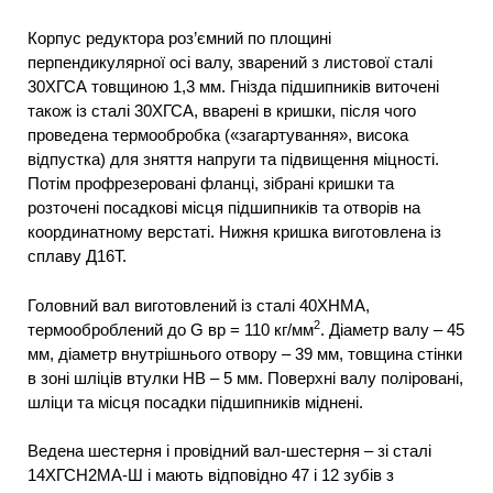
Корпус редуктора роз’ємний по площині
перпендикулярної осі валу, зварений з листової сталі
30ХГСА товщиною 1,3 мм. Гнізда підшипників виточені
також із сталі 30ХГСА, вварені в кришки, після чого
проведена термообробка («загартування», висока
відпустка) для зняття напруги та підвищення міцності.
Потім профрезеровані фланці, зібрані кришки та
розточені посадкові місця підшипників та отворів на
координатному верстаті. Нижня кришка виготовлена із
сплаву Д16Т.
Головний вал виготовлений із сталі 40ХНМА,
2
термооброблений до G вр = 110 кг/мм
. Діаметр валу – 45
мм, діаметр внутрішнього отвору – 39 мм, товщина стінки
в зоні шліців втулки НВ – 5 мм. Поверхні валу поліровані,
шліци та місця посадки підшипників міднені.
Ведена шестерня і провідний вал-шестерня – зі сталі
14ХГСН2МА-Ш і мають відповідно 47 і 12 зубів з