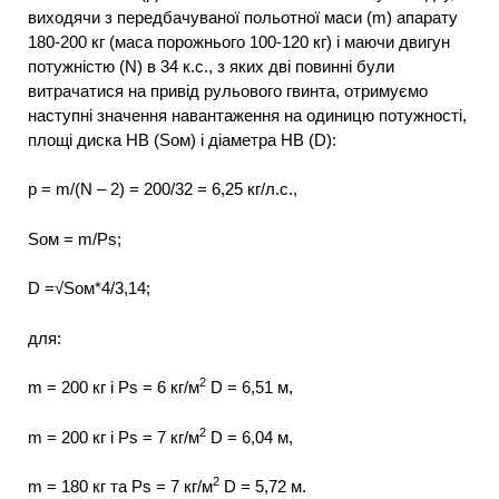
виходячи з передбачуваної польотної маси (m) апарату
180-200 кг (маса порожнього 100-120 кг) і маючи двигун
потужністю (N) в 34 к.с., з яких дві повинні були
витрачатися на привід рульового гвинта, отримуємо
наступні значення навантаження на одиницю потужності,
площі диска НВ (Sом) і діаметра НВ (D):
р = m/(N – 2) = 200/32 = 6,25 кг/л.с.,
Sом = m/Ps;
D =√Sом*4/3,14;
для:
2
m = 200 кг і Ps = 6 кг/м
D = 6,51 м,
2
m = 200 кг і Ps = 7 кг/м
D = 6,04 м,
2
m = 180 кг та Ps = 7 кг/м
D = 5,72 м.