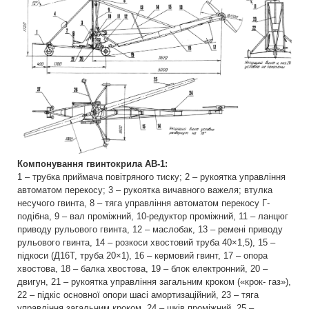
Компонування гвинтокрила АВ-1:
1 – трубка приймача повітряного тиску; 2 – рукоятка управління
автоматом перекосу; 3 – рукоятка вичавного важеля; втулка
несучого гвинта, 8 – тяга управління автоматом перекосу Г-
подібна, 9 – вал проміжний, 10-редуктор проміжний, 11 – ланцюг
приводу рульового гвинта, 12 – маслобак, 13 – ремені приводу
рульового гвинта, 14 – розкоси хвостовий труба 40×1,5), 15 –
підкоси (Д16Т, труба 20×1), 16 – кермовий гвинт, 17 – опора
хвостова, 18 – балка хвостова, 19 – блок електронний, 20 –
двигун, 21 – рукоятка управління загальним кроком («крок- газ»),
22 – підкіс основної опори шасі амортизаційний, 23 – тяга
управління загальним кроком, 24 – шків проміжний, 25 –