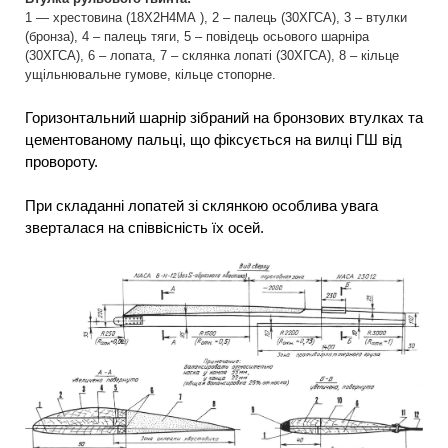
1 — хрестовина (18Х2Н4МА ), 2 – палець (30ХГСА), 3 – втулки
(бронза), 4 – палець тяги, 5 – повідець осьового шарніра
(30ХГСА), 6 – лопата, 7 – склянка лопаті (30ХГСА), 8 – кільце
ущільнювальне гумове, кільце стопорне.
Горизонтальний шарнір зібраний на бронзових втулках та
цементованому пальці, що фіксується на вилці ГШ від
провороту.
При складанні лопатей зі склянкою особлива увага
зверталася на співвісність їх осей.