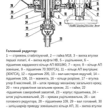
Головний редуктор:
1 — стрижень стабілізуючий, 2 — гайка М18, 3 – вилка втулки
першої лопаті, 4 – вилка муфти НВ, 5 – ущільнення, 6 –
підшипник карданного кільця АП 80018Ю, 7 – вухо, 8 – кільце АП
зовнішнє, 9 – підшипник 70 30ХГСА), 11 – кільце АП внутрішнє
(30ХГСА), 12 – підшипник 205, 13 – вал-шестерня ведучий, 14 –
підшипник 106, 15 – манжета, 16 – кільце розрізне, 17 – втулка
упор 8 масляний, 19 – шток приводу механізму загального кроку,
20 – тяга управління загальним кроком, 21 – гайки, 22
-підшипник саморобний завзятий, 23 – корпус підшипника, 24 –
шток ущільнювальний, 25 – кришка ущільнювальна, 26 – ше
головного редуктора, 28 – підшипники 109, 29 – вал головний, 30
– шліц-шарнір приводу зовнішнього кільця АП, 31 – вилка втулки