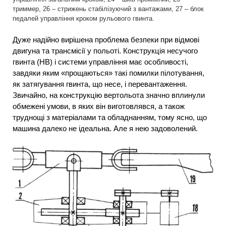
триммер, 26 – стрижень стабілізуючий з вантажами, 27 – блок
педалей управління кроком рульового гвинта.
Дуже надійно вирішена проблема безпеки при відмові
двигуна та трансмісії у польоті. Конструкція несучого
гвинта (НВ) і системи управління має особливості,
завдяки яким «прощаються» такі помилки пілотування,
як затягування гвинта, що несе, і перевантаження.
Звичайно, на конструкцію вертольота значно вплинули
обмежені умови, в яких він виготовлявся, а також
труднощі з матеріалами та обладнанням, тому ясно, що
машина далеко не ідеальна. Але я нею задоволений.