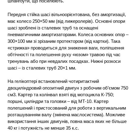
шпангоути, що посилюють.
Передня стійка шасі вільноорієнтована, без амортизації,
має колесо 250×50 мм (від лижеролерів). Основні опори
шасі зроблені із сталевих труб та оснащені
пневматичними амортизаторами. Колеса основних опор –
300×100 мм зі зрізаним протектором (від картки). Така
«стрижка» проводиться для зниження ваги, поліпшення
обтічності та полегшення руху «юзом» травою під час
тренувань або при невдалих посадках. Нижні розкоси
шасі – із сталевих труб 20×1 мм.
На гелікоптері встановлений чотиритактний
двоциліндровий опозитний двигун з робочим об’ємом 750
см3. Картер та колінвал взяті від мотоцикла К-750;
поршні, циліндри та головки – від МТ-10. Картер
полегшений і пристосований для роботи з вертикальним
розташуванням валу (змінена маслосистема). Можливе
використання інших двигунів, повна маса яких не більше
40 кг і потужність не менше 35 к.с.