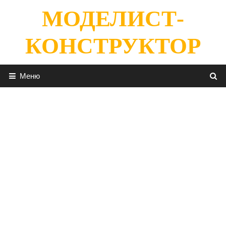
Перейти
МОДЕЛИСТ-
к
содержимому
КОНСТРУКТОР
Меню