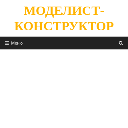
Перейти
МОДЕЛИСТ-
к
содержимому
КОНСТРУКТОР
Меню