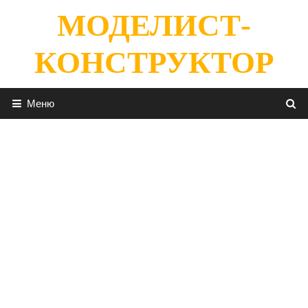
Перейти
МОДЕЛИСТ-
к
содержимому
КОНСТРУКТОР
Меню