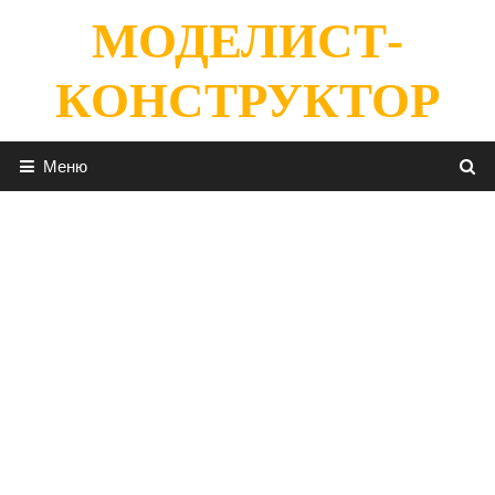
Перейти
МОДЕЛИСТ-
к
содержимому
КОНСТРУКТОР
Меню