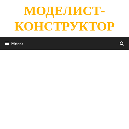
Перейти
МОДЕЛИСТ-
к
содержимому
КОНСТРУКТОР
Меню