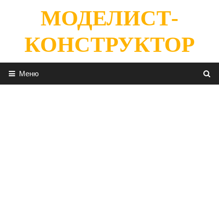
Перейти
МОДЕЛИСТ-
к
содержимому
КОНСТРУКТОР
Меню