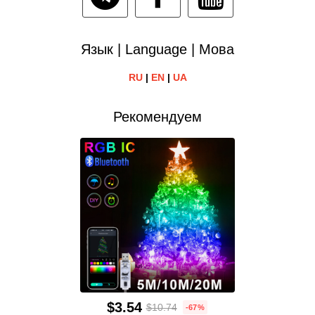
Язык | Language | Мова
RU
|
EN
|
UA
Рекомендуем
$3.54
$10.74
-67%