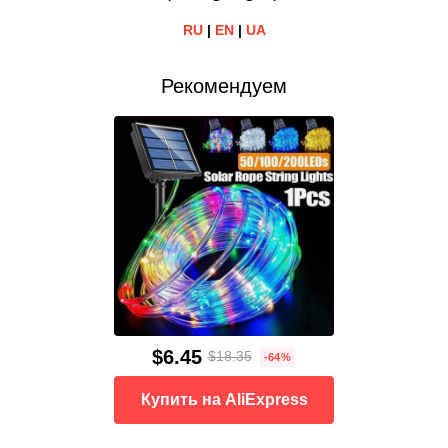
RU
|
EN
|
UA
Рекомендуем
$6.45
$18.35
-64%
Купить на AliExpress