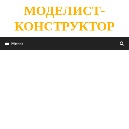
Перейти
МОДЕЛИСТ-
к
содержимому
КОНСТРУКТОР
Меню