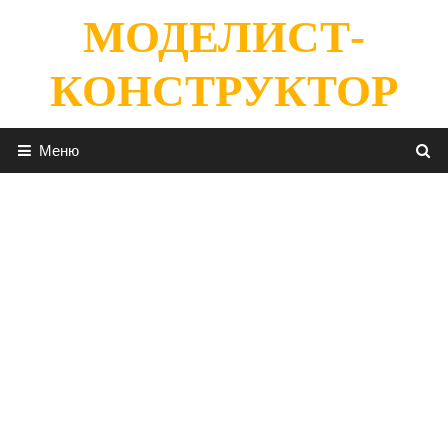
Перейти
МОДЕЛИСТ-
к
содержимому
КОНСТРУКТОР
Меню