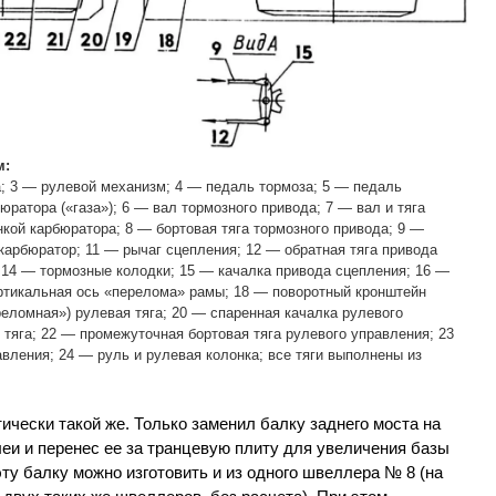
м:
; 3 — рулевой механизм; 4 — педаль тормоза; 5 — педаль
ратора («газа»); 6 — вал тормозного привода; 7 — вал и тяга
кой карбюратора; 8 — бортовая тяга тормозного привода; 9 —
карбюратор; 11 — рычаг сцепления; 12 — обратная тяга привода
; 14 — тормозные колодки; 15 — качалка привода сцепления; 16 —
ртикальная ось «перелома» рамы; 18 — поворотный кронштейн
еломная») рулевая тяга; 20 — спаренная качалка рулевого
 тяга; 22 — промежуточная бортовая тяга рулевого управления; 23
вления; 24 — руль и рулевая колонка; все тяги выполнены из
ически такой же. Только заменил балку заднего моста на
еи и перенес ее за транцевую плиту для увеличения базы
эту балку можно изготовить и из одного швеллера № 8 (на