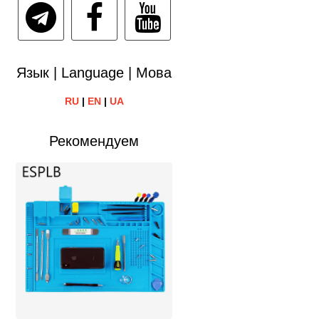
Язык | Language | Мова
RU
|
EN
|
UA
Рекомендуем