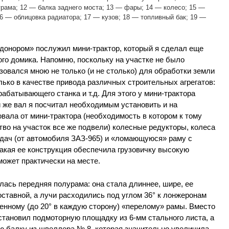
рама; 12 — балка заднего моста; 13 — фары; 14 — колесо; 15 —
6 — облицовка радиатора; 17 — кузов; 18 — топливный бак; 19 —
«донором» послужил мини-трактор, который я сделал еще
го домика. Напомню, поскольку на участке не было
зовался мною не только (и не столько) для обработки земли
олько в качестве привода различных строительных агрегатов:
батывающего станка и т.д. Для этого у мини-трактора
 же вал я посчитал необходимым установить и на
вала от мини-трактора (необходимость в котором к тому
ство на участок все же подвели) колесные редукторы, колеса
едач (от автомобиля ЗАЗ-965) и «ломающуюся» раму с
акая ее конструкция обеспечила грузовичку высокую
ожет практически на месте.
ась передняя полурама: она стала длиннее, шире, ее
ставной, а лучи расходились под углом 36° к лонжеронам
енному (до 20° в каждую сторону) «перелому» рамы. Вместо
становил подмоторную площадку из 6-мм стального листа, а
ю балку из швеллера № 8, которая значительно увеличила