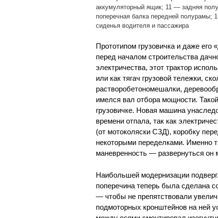
аккумуляторный ящик; 11 — задняя полу
поперечная балка передней полурамы; 1
сиденья водителя и пассажира
Прототипом грузовичка и даже его 
перед началом строительства дачно
электричества, этот трактор исполь
или как тягач грузовой тележки, ск
растворобетономешалки, деревообра
имелся вал отбора мощности. Такой
грузовичке. Новая машина унаследо
времени отпала, так как электриче
(от мотоколяски СЗД), коробку пер
некоторыми переделками. Именно т
маневренность — развернуться он м
Наибольшей модернизации подвергл
поперечина теперь была сделана со
— чтобы не препятствовали увелич
подмоторных кронштейнов на ней у
между осями смонтировал изогнуту