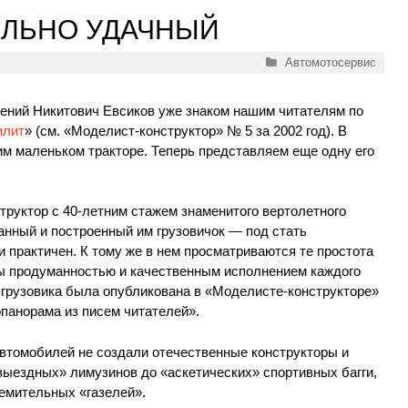
ОЛЬНО УДАЧНЫЙ
Рубрики
Автомотосервис
гений Никитович Евсиков уже знаком нашим читателям по
илит
» (см. «Моделист-конструктор» № 5 за 2002 год). В
им маленьком тракторе. Теперь представляем еще одну его
руктор с 40-летним стажем знаменитого вертолетного
анный и построенный им грузовичок — под стать
практичен. К тому же в нем просматриваются те простота
ны продуманностью и качественным исполнением каждого
-грузовика была опубликована в «Моделисте-конструкторе»
опанорама из писем читателей».
автомобилей не создали отечественные конструкторы и
выездных» лимузинов до «аскетических» спортивных багги,
ремительных «газелей».