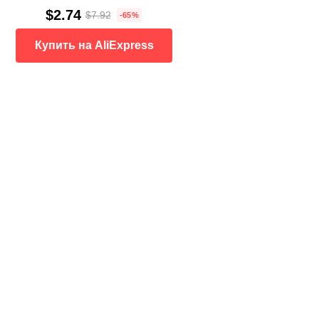
$2.74
$7.92
-65%
Купить на AliExpress