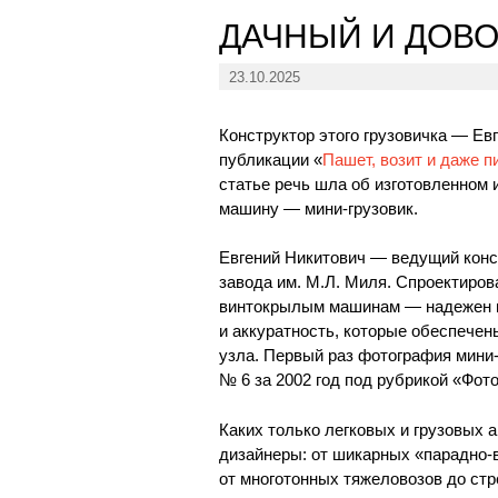
ДАЧНЫЙ И ДОВ
23.10.2025
Конструктор этого грузовичка — Ев
публикации «
Пашет, возит и даже п
статье речь шла об изготовленном 
машину — мини-грузовик.
Евгений Никитович — ведущий конст
завода им. М.Л. Миля. Спроектиров
винтокрылым машинам — надежен и 
и аккуратность, которые обеспече
узла. Первый раз фотография мини
№ 6 за 2002 год под рубрикой «Фот
Каких только легковых и грузовых 
дизайнеры: от шикарных «парадно-
от многотонных тяжеловозов до ст