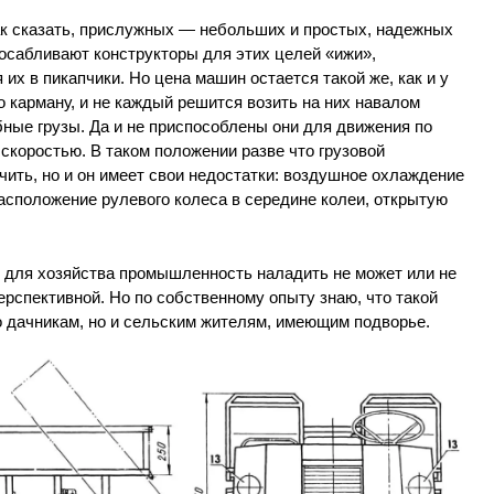
ак сказать, прислужных — небольших и простых, надежных
спосабливают конструкторы для этих целей «ижи»,
их в пикапчики. Но цена машин остается такой же, как и у
 карману, и не каждый решится возить на них навалом
обные грузы. Да и не приспособлены они для движения по
коростью. В таком положении разве что грузовой
ить, но и он имеет свои недостатки: воздушное охлаждение
асположение рулевого колеса в середине колеи, открытую
для хозяйства промышленность наладить не может или не
перспективной. Но по собственному опыту знаю, что такой
о дачникам, но и сельским жителям, имеющим подворье.