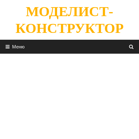
Перейти
МОДЕЛИСТ-
к
содержимому
КОНСТРУКТОР
Меню