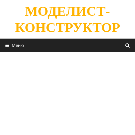
Перейти
МОДЕЛИСТ-
к
содержимому
КОНСТРУКТОР
Меню