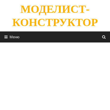
Перейти
МОДЕЛИСТ-
к
содержимому
КОНСТРУКТОР
Меню