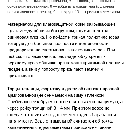
4 — арка; 5 — планка прижимная; 6 — гвоздь; 7 — обшивка
основания деревянная; 8 — юбка влагозащитная (рулонная
полиэтиленовая пленка); 9 — шуруп; 10 — присыпка земляная.
Материалом для влагозащитной юбки, закрывающей
щель между обшивкой и грунтом, служит толстая
виниловая пленка. Но пойдет и тонкая полиэтиленовая,
которую для большей прочности и долговечности
предварительно свертывают в несколько слоев. При
любом, что называется, раскладе юбку крепят к
верхнему краю обшивки при помощи прижимной планки и
гвоздей, а внизу попросту присыпают землей и
прикатывают.
Торцы теплицы, форточку и двери обтягивают прочной
армированной (не снимаемой на зиму!) пленкой.
Прибивают ее к брусу-основе опять-таки не напрямую, а
через рейку толщиной 3—4 мм. При этом вовсе не
следует стремиться к достижению здесь барабанной
натянутости. Ведь оптимальной считается обтяжка,
выполненная с едва заметным провисанием, иначе