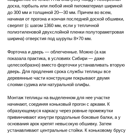
доска, горбыль или любой иной пиломатериал шириной
до 300 мм и толщиной 20—30 мм. Причем во всем,
начиная от прогона и кончая последней доской обшивки,
сверлят (с шагом 1360 мм, если у тепличной
полиэтиленовой двухслойной пленки полутораметровая
ширина) отверстия под шурупы 8×70 мм.
Форточка и дверь — облегченные. Можно (а как
показала практика, в условиях Сибири — даже
целесообразно) вместо форточки устанавливать вторую
дверь. Для продления срока службы теплицы все
деревянные части конструкции покрывают двумя
слоями сурика или натуральной олифы.
Монтаж теплицы на выделенном для нее участке
начинают, соединяя коньковый прогон с арками. К
образующемуся каркасу через ровные промежутки
привинчивают изнутри продольные боковые балки, а у
основания арок крепят невысокую обшивку. Затем
устанавливают центральные стойки. К коньковому брусу