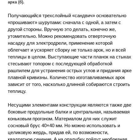
арка (б).
Получающийся трехслойный «сандвич» основательно
«прошивают» шурупами: сначала с одной, а затем с
другой стороны. Вручную это делать, конечно же,
утомительно. Можно рекомендовать отверточную
насадку для электродрели, применение которой
облегчает и ускоряет сборку не только арок, но и всей
теплицы в целом. Выступающие части планок на стыках
стесывают топором с последующей обработкой
рашпилем для устранения острых углов и придания арке
плавной кривизны. Количество изготавливаемых арок
зависит от того, насколько длинной собираются строить
теплицу.
Несущими элементами конструкции являются также две
боковые продольные балки и центральная, называемая
коньковым прогоном. Материалом для них служит
сосновый брус 40×40 мм. Но можно использовать и
целиковую жердь, придав ей, по возможности,
квадратное сечение. А на опалубку пойдут необрезная