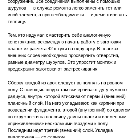
сооружение. Все соединения выполнены с помощью
шурупов — в случае ремонта легко заменить тот или
иной элемент, а при необходимости — и демонтировать
теплицу.
Тем, кто надумал смастерить себе аналогичную
конструкцию, рекомендую начать работу с заготовки
планок из расчета 42 штуки на одну арку. В планках
внешних слоев необходимо просверлить отверстия,
равные диаметру шурупов. Это упростит монтаж и
предохранит заготовки от растрескивания.
Сборку каждой из арок следует выполнять на ровном
полу. С помощью шнура там вычерчивают дугу нужного
радиуса, внутрь которой втискивают первый (внешний)
планочный слой. На него укладывают, как кирпичи при
возведении фундамента, второй (внутренний) со сдвигом
по окружности на половину длины планки и временным
«приживлением» несколькими гвоздями к полу.
Последним идет третий (внешний) слой. Укладка
аналогичная — со сдвигом.