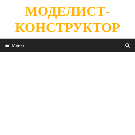
Перейти
МОДЕЛИСТ-
к
содержимому
КОНСТРУКТОР
Меню