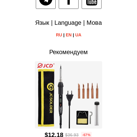
Язык | Language | Мова
RU
|
EN
|
UA
Рекомендуем
$12.18
$36.93
-67%