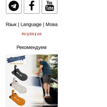
Язык | Language | Мова
RU
|
EN
|
UA
Рекомендуем