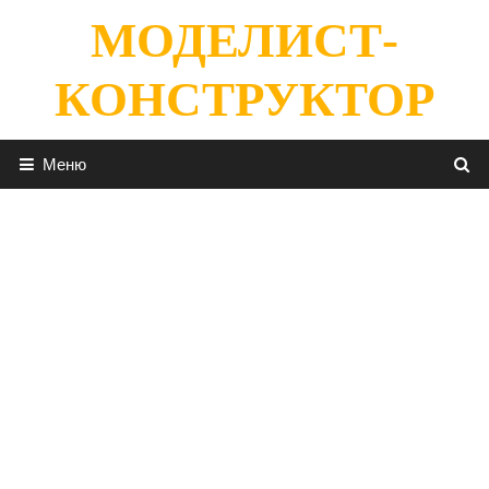
Перейти
МОДЕЛИСТ-
к
содержимому
КОНСТРУКТОР
Меню