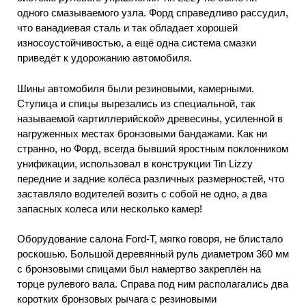
одного смазываемого узла. Форд справедливо рассудил,
что ванадиевая сталь и так обладает хорошей
износоустойчивостью, а ещё одна система смазки
приведёт к удорожанию автомобиля.
Шины автомобиля были резиновыми, камерными.
Ступица и спицы вырезались из специальной, так
называемой «артиллерийской» древесины, усиленной в
нагруженных местах бронзовыми бандажами. Как ни
странно, но Форд, всегда бывший яростным поклонником
унификации, использовал в конструкции Tin Lizzy
передние и задние колёса различных размерностей, что
заставляло водителей возить с собой не одно, а два
запасных колеса или несколько камер!
Оборудование салона Ford-T, мягко говоря, не блистало
роскошью. Большой деревянный руль диаметром 360 мм
с бронзовыми спицами был намертво закреплён на
торце рулевого вала. Справа под ним располагались два
коротких бронзовых рычага с резиновыми