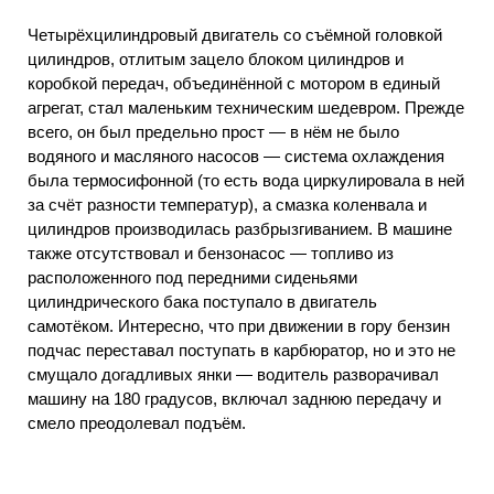
Четырёхцилиндровый двигатель со съёмной головкой
цилиндров, отлитым зацело блоком цилиндров и
коробкой передач, объединённой с мотором в единый
агрегат, стал маленьким техническим шедевром. Прежде
всего, он был предельно прост — в нём не было
водяного и масляного насосов — система охлаждения
была термосифонной (то есть вода циркулировала в ней
за счёт разности температур), а смазка коленвала и
цилиндров производилась разбрызгиванием. В машине
также отсутствовал и бензонасос — топливо из
расположенного под передними сиденьями
цилиндрического бака поступало в двигатель
самотёком. Интересно, что при движении в гору бензин
подчас переставал поступать в карбюратор, но и это не
смущало догадливых янки — водитель разворачивал
машину на 180 градусов, включал заднюю передачу и
смело преодолевал подъём.