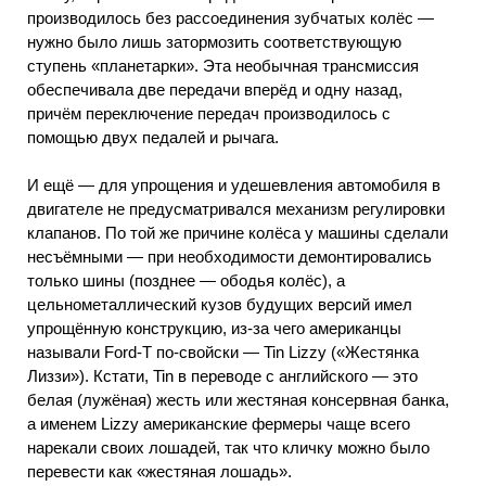
производилось без рассоединения зубчатых колёс —
нужно было лишь затормозить соответствующую
ступень «планетарки». Эта необычная трансмиссия
обеспечивала две передачи вперёд и одну назад,
причём переключение передач производилось с
помощью двух педалей и рычага.
И ещё — для упрощения и удешевления автомобиля в
двигателе не предусматривался механизм регулировки
клапанов. По той же причине колёса у машины сделали
несъёмными — при необходимости демонтировались
только шины (позднее — ободья колёс), а
цельнометаллический кузов будущих версий имел
упрощённую конструкцию, из-за чего американцы
называли Ford-T по-свойски — Tin Lizzy («Жестянка
Лиззи»). Кстати, Tin в переводе с английского — это
белая (лужёная) жесть или жестяная консервная банка,
а именем Lizzy американские фермеры чаще всего
нарекали своих лошадей, так что кличку можно было
перевести как «жестяная лошадь».