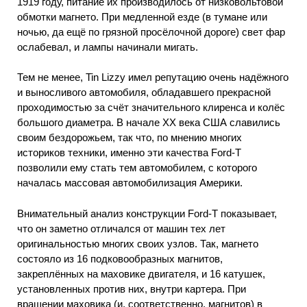
1919 году, питание их производилось от низковольтовой
обмотки магнето. При медленной езде (в тумане или
ночью, да ещё по грязной просёлочной дороге) свет фар
ослабевал, и лампы начинали мигать.
Тем не менее, Tin Lizzy имел репутацию очень надёжного
и выносливого автомобиля, обладавшего прекрасной
проходимостью за счёт значительного клиренса и колёс
большого диаметра. В начале XX века США славились
своим бездорожьем, так что, по мнению многих
историков техники, именно эти качества Ford-T
позволили ему стать тем автомобилем, с которого
началась массовая автомобилизация Америки.
Внимательный анализ конструкции Ford-T показывает,
что он заметно отличался от машин тех лет
оригинальностью многих своих узлов. Так, магнето
состояло из 16 подковообразных магнитов,
закреплённых на маховике двигателя, и 16 катушек,
установленных против них, внутри картера. При
вращении маховика (и, соответственно, магнитов) в