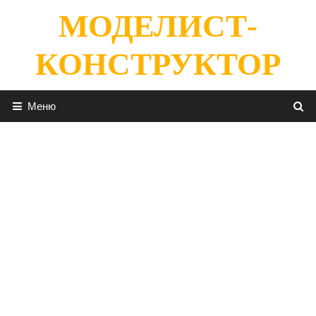
Перейти
МОДЕЛИСТ-
к
содержимому
КОНСТРУКТОР
Меню