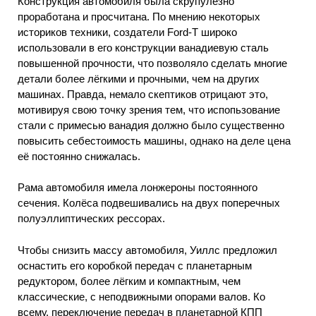
Конструкция автомобиля была скрупулёзно
проработана и просчитана. По мнению некоторых
историков техники, создатели Ford-Т широко
использовали в его конструкции ванадиевую сталь
повышенной прочности, что позволяло сделать многие
детали более лёгкими и прочными, чем на других
машинах. Правда, немало скептиков отрицают это,
мотивируя свою точку зрения тем, что испопьзование
стали с примесью ванадия должно было существенно
повысить себестоимость машины, однако на деле цена
её постоянно снижалась.
Рама автомобиля имела лонжероны постоянного
сечения. Колёса подвешивались на двух поперечных
полуэллиптических рессорах.
Чтобы снизить массу автомобиля, Уиллс предложил
оснастить его коробкой передач с планетарным
редуктором, более лёгким и компактным, чем
классические, с неподвижными опорами валов. Ко
всему, переключение передач в планетарной КПП