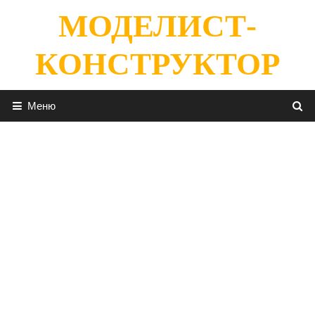
Перейти
МОДЕЛИСТ-
к
содержимому
КОНСТРУКТОР
Меню