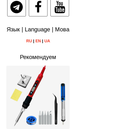
Язык | Language | Мова
RU
|
EN
|
UA
Рекомендуем