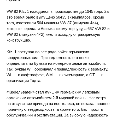
VW 82 Kfz. 1 находился в производстве до 1945 года. За
это время было выпущено 50435 экземпляров. Кроме
того, изготовили 564 машины VW 87 (лимузин 4×4),
которые передали Африканскому корпусу, а 667 VW 82 и
VW 92 (лимузин 4×2) имели исходную гражданскую
конструкцию.
Kfz. 1 поступал во все рода войск германских
вооруженных сил. Принадлежность его легко
определить по буквам на номерном знаке автомобиля.
Так, буквы WH обозначали принадлежность к вермахту,
WL — к люфтваффе, WM — к кригсмарине, а ОТ — к
организации Тодта.
«Кюбельваген» стал лучшим германским легковым
армейским автомобилем 2-й мировой войны. Несмотря
на отсутствие привода на все колеса, он показал вполне
приличную вездеходность, а кроме того, был прост в
обслуживании и эксплуатации. За высокую надежность