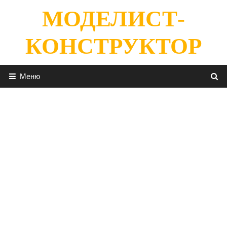
Перейти
МОДЕЛИСТ-
к
содержимому
КОНСТРУКТОР
Меню