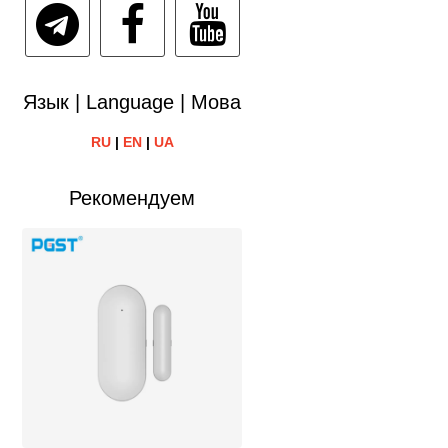
Язык | Language | Мова
RU
|
EN
|
UA
Рекомендуем