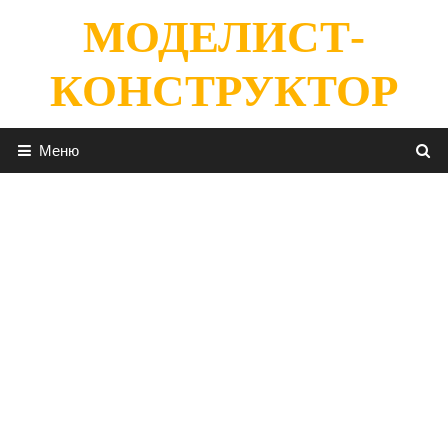
Перейти
МОДЕЛИСТ-
к
содержимому
КОНСТРУКТОР
Меню