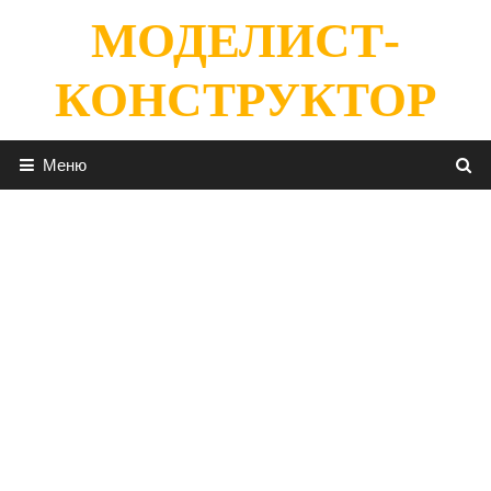
Перейти
МОДЕЛИСТ-
к
содержимому
КОНСТРУКТОР
Меню