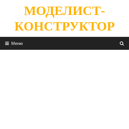
Перейти
МОДЕЛИСТ-
к
содержимому
КОНСТРУКТОР
Меню