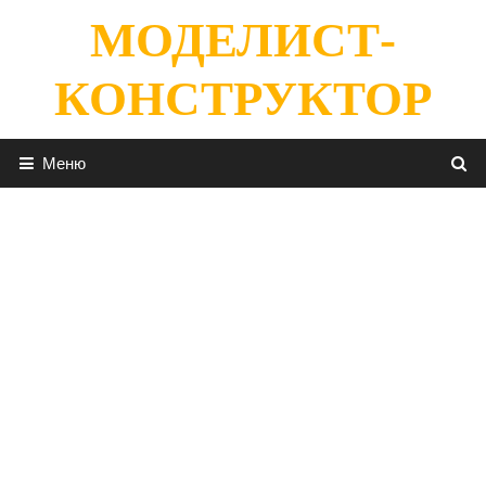
Перейти
МОДЕЛИСТ-
к
содержимому
КОНСТРУКТОР
Меню