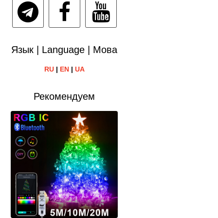
Язык | Language | Мова
RU
|
EN
|
UA
Рекомендуем