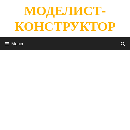
Перейти
МОДЕЛИСТ-
к
содержимому
КОНСТРУКТОР
Меню