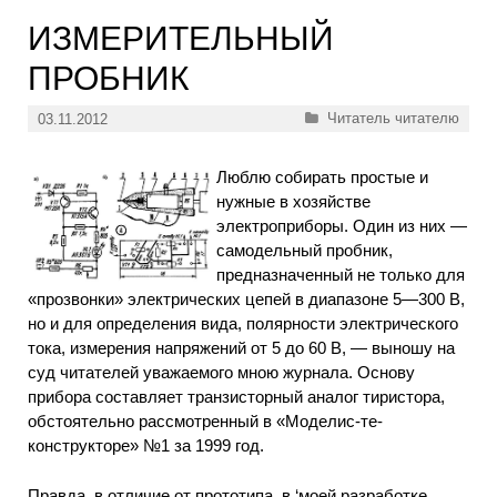
ИЗМЕРИТЕЛЬНЫЙ
ПРОБНИК
Рубрики
Читатель читателю
03.11.2012
Люблю собирать простые и
нужные в хозяйстве
электроприборы. Один из них —
самодельный пробник,
предназначенный не только для
«прозвонки» электрических цепей в диапазоне 5—300 В,
но и для определения вида, полярности электрического
тока, измерения напряжений от 5 до 60 В, — выношу на
суд читателей уважаемого мною журнала. Основу
прибора составляет транзисторный аналог тиристора,
обстоятельно рассмотренный в «Моделис-те-
конструкторе» №1 за 1999 год.
Правда, в отличие от прототипа, в ‘моей разработке