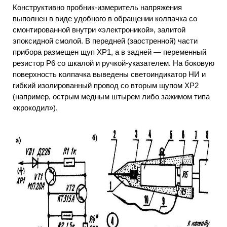
Конструктивно пробник-измеритель напряжения
выполнен в виде удобного в обращении колпачка со
смонтированной внутри «электроникой», залитой
эпоксидной смолой. В передней (заостренной) части
прибора размещен щуп ХР1, а в задней — переменный
резистор Р6 со шкалой и ручкой-указателем. На боковую
поверхность колпачка выведены светоиндикатор НИ и
гибкий изолированный провод со вторым щупом ХР2
(например, острым медным штырем либо зажимом типа
«крокодил»).