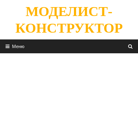
Перейти
МОДЕЛИСТ-
к
содержимому
КОНСТРУКТОР
Меню