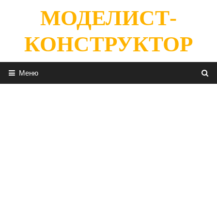
Перейти
МОДЕЛИСТ-
к
содержимому
КОНСТРУКТОР
Меню