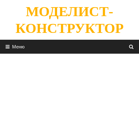
Перейти
МОДЕЛИСТ-
к
содержимому
КОНСТРУКТОР
Меню