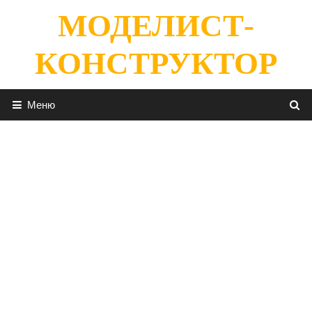
Перейти
МОДЕЛИСТ-
к
содержимому
КОНСТРУКТОР
Меню