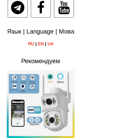
Язык | Language | Мова
RU
|
EN
|
UA
Рекомендуем