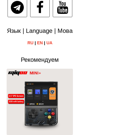
Язык | Language | Мова
RU
|
EN
|
UA
Рекомендуем