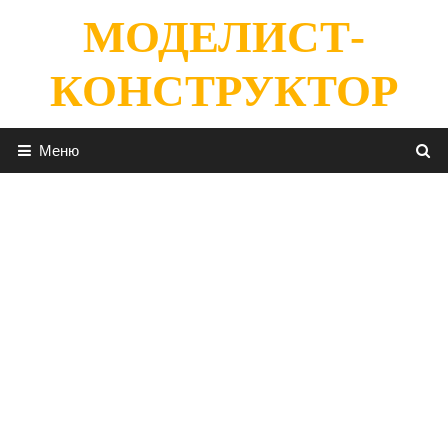
Перейти
МОДЕЛИСТ-
к
содержимому
КОНСТРУКТОР
Меню