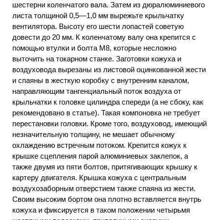
шестерни коленчатого вала. Затем из дюралюминиевого
листа толщиной 0,5—1,0 мм вырежьте крыльчатку
вентилятора. Высоту его шести лопастей советую
довести до 20 мм. К коленчатому валу она крепится с
помощью втулки и болта М8, которые несложно
выточить на токарном станке. Заготовки кожуха и
воздуховода вырезаны из листовой оцинкованной жести
и спаяны в жесткую коробку с внутренним каналом,
направляющим тангенциальный поток воздуха от
крыльчатки к головке цилиндра спереди (а не сбоку, как
рекомендовано в статье). Такая компоновка не требует
перестановки головки. Кроме того, воздуховод, имеющий
незначительную толщину, не мешает обычному
охлаждению встречным потоком. Крепится кожух к
крышке сцепления парой алюминиевых заклепок, а
также двумя из пяти болтов, притягивающих крышку к
картеру двигателя. Крышка кожуха с центральным
воздухозаборным отверстием также спаяна из жести.
Своим высоким бортом она плотно вставляется внутрь
кожуха и фиксируется в таком положении четырьмя