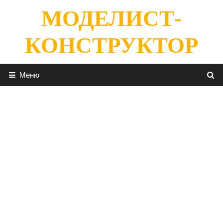
Перейти
МОДЕЛИСТ-
к
содержимому
КОНСТРУКТОР
Меню