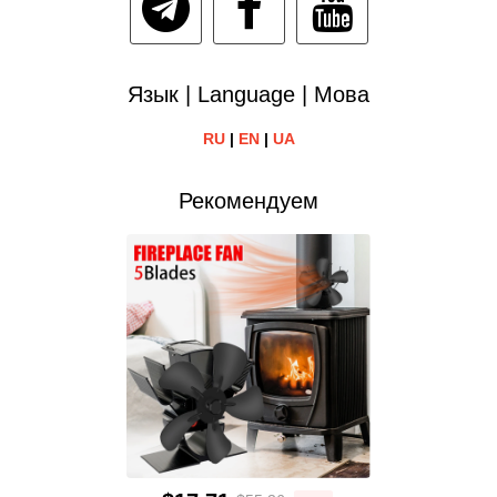
Язык | Language | Мова
RU
|
EN
|
UA
Рекомендуем