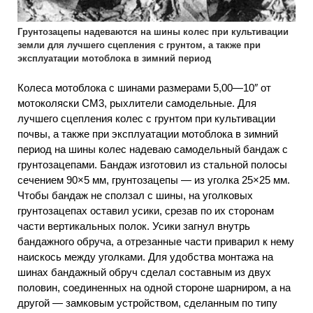
Грунтозацепы надеваются на шины колес при культивации
земли для лучшего сцепления с грунтом, а также при
эксплуатации мотоблока в зимний период
Колеса мотоблока с шинами размерами 5,00—10″ от
мотоколяски СМ3, рыхлители самодельные. Для
лучшего сцепления колес с грунтом при культивации
почвы, а также при эксплуатации мотоблока в зимний
период на шины колес надеваю самодельный бандаж с
грунтозацепами. Бандаж изготовил из стальной полосы
сечением 90×5 мм, грунтозацепы — из уголка 25×25 мм.
Чтобы бандаж не сползал с шины, на уголковых
грунтозацепах оставил усики, срезав по их сторонам
части вертикальных полок. Усики загнул внутрь
бандажного обруча, а отрезанные части приварил к нему
наискось между уголками. Для удобства монтажа на
шинах бандажный обруч сделал составным из двух
половин, соединенных на одной стороне шарниром, а на
другой — замковым устройством, сделанным по типу