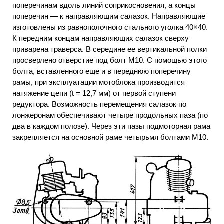
поперечинам вдоль линий соприкосновения, а концы
поперечин — к направляющим салазок. Направляющие
изготовлены из равнополочного стального уголка 40×40.
К передним концам направляющих салазок сверху
приварена траверса. В середине ее вертикальной полки
просверлено отверстие под болт М10. С помощью этого
болта, вставленного еще и в переднюю поперечину
рамы, при эксплуатации мотоблока производится
натяжение цепи (t = 12,7 мм) от первой ступени
редуктора. Возможность перемещения салазок по
лонжеронам обеспечивают четыре продольных паза (по
два в каждом полозе). Через эти пазы подмоторная рама
закрепляется на основной раме четырьмя болтами М10.