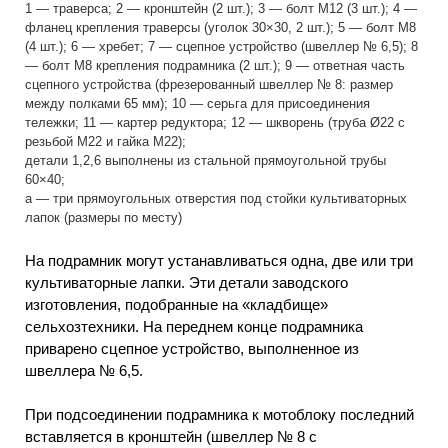
1 — траверса; 2 — кронштейн (2 шт.); 3 — болт М12 (3 шт.); 4 —
фланец крепления траверсы (уголок 30×30, 2 шт.); 5 — болт М8
(4 шт.); 6 — хребет; 7 — сцепное устройство (швеллер № 6,5); 8
— болт М8 крепления подрамника (2 шт.); 9 — ответная часть
сцепного устройства (фрезерованный швеллер № 8: размер
между полками 65 мм); 10 — серьга для присоединения
тележки; 11 — картер редуктора; 12 — шкворень (труба Ø22 с
резьбой М22 и гайка М22);
детали 1,2,6 выполнены из стальной прямоугольной трубы
60×40;
а — три прямоугольных отверстия под стойки культиваторных
лапок (размеры по месту)
На подрамник могут устанавливаться одна, две или три
культиваторные лапки. Эти детали заводского
изготовления, подобранные на «кладбище»
сельхозтехники. На переднем конце подрамника
приварено сцепное устройство, выполненное из
швеллера № 6,5.
При подсоединении подрамника к мотоблоку последний
вставляется в кронштейн (швеллер № 8 с