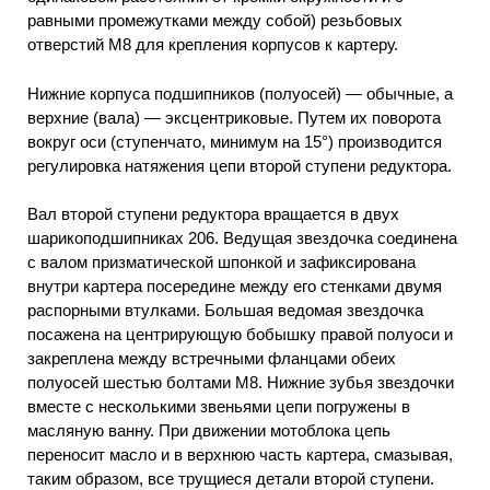
равными промежутками между собой) резьбовых
отверстий М8 для крепления корпусов к картеру.
Нижние корпуса подшипников (полуосей) — обычные, а
верхние (вала) — эксцентриковые. Путем их поворота
вокруг оси (ступенчато, минимум на 15°) производится
регулировка натяжения цепи второй ступени редуктора.
Вал второй ступени редуктора вращается в двух
шарикоподшипниках 206. Ведущая звездочка соединена
с валом призматической шпонкой и зафиксирована
внутри картера посередине между его стенками двумя
распорными втулками. Большая ведомая звездочка
посажена на центрирующую бобышку правой полуоси и
закреплена между встречными фланцами обеих
полуосей шестью болтами М8. Нижние зубья звездочки
вместе с несколькими звеньями цепи погружены в
масляную ванну. При движении мотоблока цепь
переносит масло и в верхнюю часть картера, смазывая,
таким образом, все трущиеся детали второй ступени.