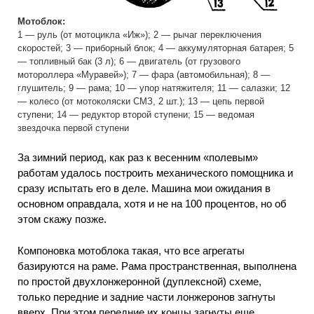
Мотоблок:
1 — руль (от мотоцикла «Иж»); 2 — рычаг переключения
скоростей; 3 — приборный блок; 4 — аккумуляторная батарея; 5
— топливный бак (3 л); 6 — двигатель (от грузового
мотороллера «Муравей»); 7 — фара (автомобильная); 8 —
глушитель; 9 — рама; 10 — упор натяжителя; 11 — салазки; 12
— колесо (от мотоколяски СМЗ, 2 шт.); 13 — цепь первой
ступени; 14 — редуктор второй ступени; 15 — ведомая
звездочка первой ступени
За зимний период, как раз к весенним «полевым»
работам удалось построить механического помощника и
сразу испытать его в деле. Машина мои ожидания в
основном оправдала, хотя и не на 100 процентов, но об
этом скажу позже.
Компоновка мотоблока такая, что все агрегаты
базируются на раме. Рама пространственная, выполнена
по простой двухлонжеронной (дуплексной) схеме,
только передние и задние части лонжеронов загнуты
вверх. При этом передние их концы загнуты еще