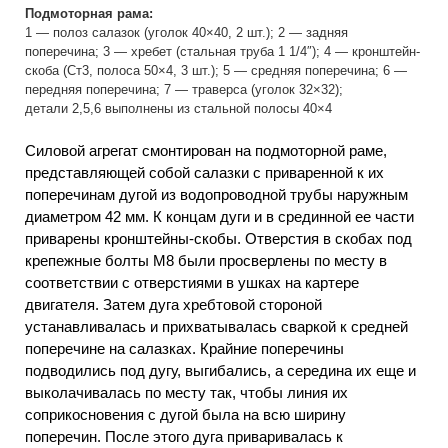
Подмоторная рама:
1 — полоз салазок (уголок 40×40, 2 шт.); 2 — задняя
поперечина; 3 — хребет (стальная труба 1 1/4″); 4 — кронштейн-
скоба (Ст3, полоса 50×4, 3 шт.); 5 — средняя поперечина; 6 —
передняя поперечина; 7 — траверса (уголок 32×32);
детали 2,5,6 выполнены из стальной полосы 40×4
Силовой агрегат смонтирован на подмоторной раме,
представляющей собой салазки с приваренной к их
поперечинам дугой из водопроводной трубы наружным
диаметром 42 мм. К концам дуги и в срединной ее части
приварены кронштейны-скобы. Отверстия в скобах под
крепежные болты М8 были просверлены по месту в
соответствии с отверстиями в ушках на картере
двигателя. Затем дуга хребтовой стороной
устанавливалась и прихватывалась сваркой к средней
поперечине на салазках. Крайние поперечины
подводились под дугу, выгибались, а середина их еще и
выколачивалась по месту так, чтобы линия их
соприкосновения с дугой была на всю ширину
поперечин. После этого дуга приваривалась к