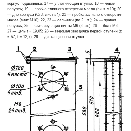
корпус подшипника; 17 — уплотняющая втулка; 18 — левая
полуось; 19 — пробка сливного отверстия масла (винт М10); 20
— дно корпуса (Ст3, лист s4); 21 — пробка заливного отверстия
масла (винт M10); 22, 23 — сальники (по 2 шт.); 24 — правая
полуось; 25 — фиксирующие винты М6 (8 шт.); 26 — болт М8;
27 — цепь t = 19,05; 28 — ведомая звездочка первой ступени (z
= 57, t = 12,7); 29 — дистанционная втулка