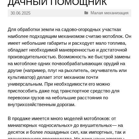
ДАЧНЫЙ ПОМОЩНИК
Рубрики
Малая механизация
30.06.2025
Для обработки земли на садово-огородных участках
наиболее подходящим механизмом считаю мотоблок. Он
имеет небольшие габариты и расходует мало топлива,
обладает необходимой маневренностью и достаточной
производительностью. Возможность же быстрой замены
на мотоблоке одних почвообрабатывающих орудий на
другие (например, плуг на рыхлитель, окучиватель или
культиватор) делает этот механизм почти
универсальным. При необходимости его можно
приспособить даже под транспортное средство для
перевозки грузов на небольшие расстояния по
внутрихозяйственным дорогам.
В продаже имеется много моделей мотоблоков: от
миниатюрных «односильных» до внушительных— на
десяток и более лошадиных сил, как импортных, так и
отечественного производства. Но даже наши агрегаты