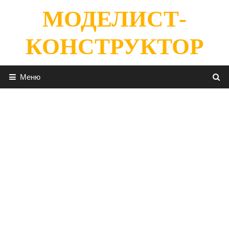
Перейти
МОДЕЛИСТ-
к
содержимому
КОНСТРУКТОР
Меню