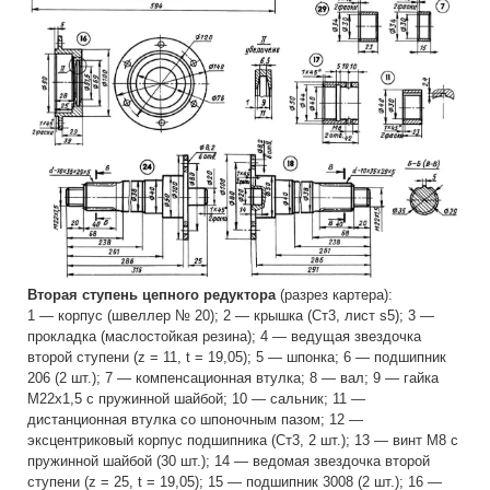
Вторая ступень цепного редуктора
(разрез картера):
1 — корпус (швеллер № 20); 2 — крышка (Ст3, лист s5); 3 —
прокладка (маслостойкая резина); 4 — ведущая звездочка
второй ступени (z = 11, t = 19,05); 5 — шпонка; 6 — подшипник
206 (2 шт.); 7 — компенсационная втулка; 8 — вал; 9 — гайка
М22х1,5 с пружинной шайбой; 10 — сальник; 11 —
дистанционная втулка со шпоночным пазом; 12 —
эксцентриковый корпус подшипника (Ст3, 2 шт.); 13 — винт М8 с
пружинной шайбой (30 шт.); 14 — ведомая звездочка второй
ступени (z = 25, t = 19,05); 15 — подшипник 3008 (2 шт.); 16 —