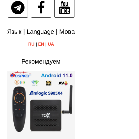
Язык | Language | Мова
RU
|
EN
|
UA
Рекомендуем