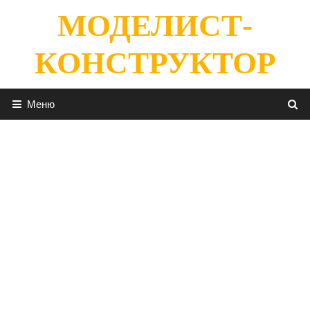
Перейти
МОДЕЛИСТ-
к
содержимому
КОНСТРУКТОР
Меню