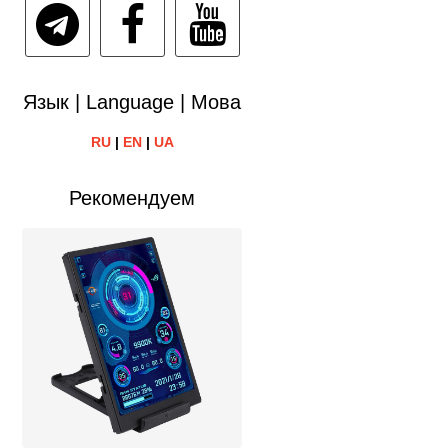
Язык | Language | Мова
RU
|
EN
|
UA
Рекомендуем