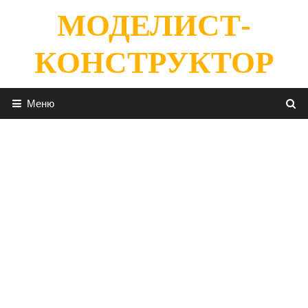
Перейти
МОДЕЛИСТ-
к
содержимому
КОНСТРУКТОР
Меню