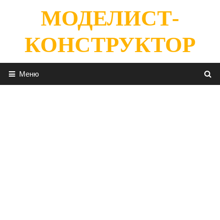
Перейти
МОДЕЛИСТ-
к
содержимому
КОНСТРУКТОР
Меню