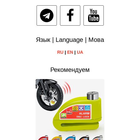
Язык | Language | Мова
RU
|
EN
|
UA
Рекомендуем