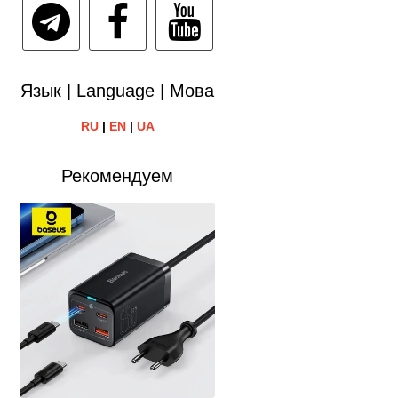
Язык | Language | Мова
RU
|
EN
|
UA
Рекомендуем