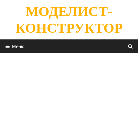
Перейти
МОДЕЛИСТ-
к
содержимому
КОНСТРУКТОР
Меню