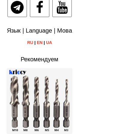
Язык | Language | Мова
RU
|
EN
|
UA
Рекомендуем