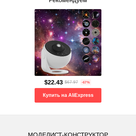
$22.43
$67.97
-67%
Купить на AliExpress
МОДЕЛИСТ-КОНСТРУКТОР