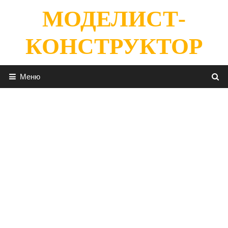
Перейти
МОДЕЛИСТ-
к
содержимому
КОНСТРУКТОР
Меню