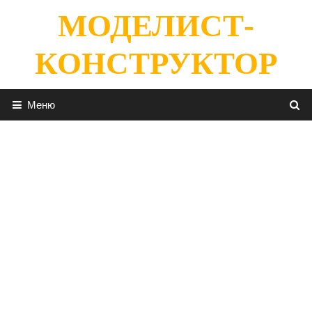
Перейти
МОДЕЛИСТ-
к
содержимому
КОНСТРУКТОР
Меню